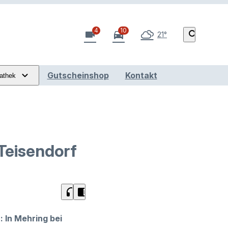
4
10
videocam
directions_car
search
21°
Gutscheinshop
Kontakt
athek
Teisendorf
headphones
chrome_reader_mode
 In Mehring bei