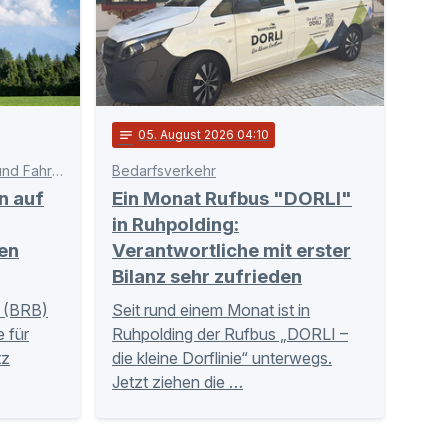
notes
05
. August 2026 04:10
Schnittstelle zwischen Bahn und Fahrgästen
Bedarfsverkehr
n auf
Ein Monat Rufbus "DORLI"
in Ruhpolding:
en
Verantwortliche mit erster
Bilanz sehr zufrieden
 (BRB)
Seit rund einem Monat ist in
 für
Ruhpolding der Rufbus „DORLI –
tz
die kleine Dorflinie“ unterwegs.
Jetzt ziehen die …