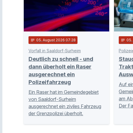
notes
05
. August 2026 07:28
notes
05
Vorfall in Saaldorf-Surheim
Polizei
Deutlich zu schnell - und
Stau
dann überholt ein Raser
Trakt
ausgerechnet ein
Ausw
Polizeifahrzeug
Auf ei
Gemei
Ein Raser hat im Gemeindegebiet
am Abe
von Saaldorf-Surheim
Der Fa
ausgerechnet ein ziviles Fahrzeug
der Grenzpolizei überholt.