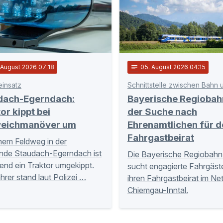
. August 2026 07:18
notes
05
. August 2026 04:15
einsatz
dach-Egerndach:
Bayerische Regiobah
or kippt bei
der Suche nach
eichmanöver um
Ehrenamtlichen für d
Fahrgastbeirat
nem Feldweg in der
nde Staudach-Egerndach ist
Die Bayerische Regiobahn
nd ein Traktor umgekippt.
sucht engagierte Fahrgäste
hrer stand laut Polizei …
ihren Fahrgastbeirat im Ne
Chiemgau-Inntal.