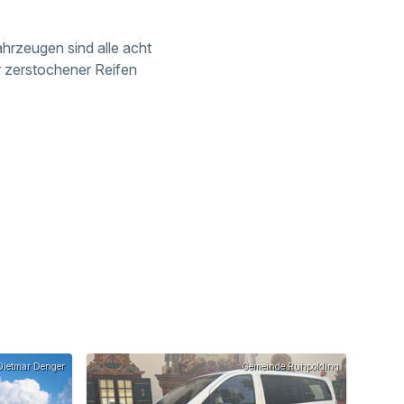
hrzeugen sind alle acht
r zerstochener Reifen
ietmar Denger
Gemeinde Ruhpolding