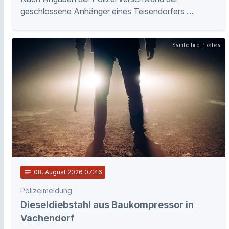
geschlossene Anhänger eines Teisendorfers …
Symbolbild Pixabay
notes
08
. August 2026 07:46
Polizeimeldung
Dieseldiebstahl aus Baukompressor in
Vachendorf