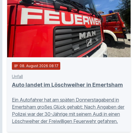
notes
08
. August 2026 08:17
Unfall
Auto landet im Löschweiher in Emertsham
Ein Autofahrer hat am späten Donnerstagabend in
Emertsham großes Glück gehabt: Nach Angaben der
Polizei war der 30-Jährige mit seinem Audi in einen
Löschweiher der Freiwilligen Feuerwehr gefahren.