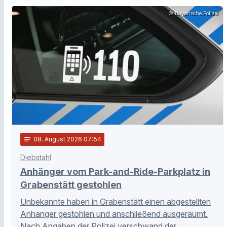
© Bayerische Polizei
notes
08
. August 2026 07:54
Diebstahl
Anhänger vom Park-and-Ride-Parkplatz in
Grabenstätt gestohlen
Unbekannte haben in Grabenstätt einen abgestellten
Anhänger gestohlen und anschließend ausgeräumt.
Nach Angaben der Polizei verschwand der