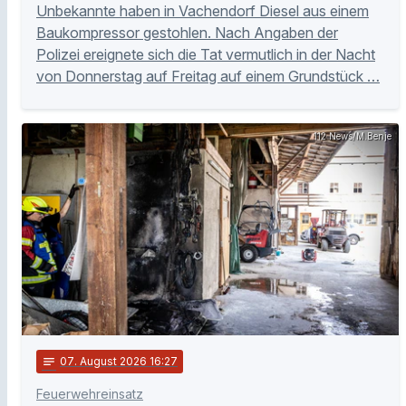
Unbekannte haben in Vachendorf Diesel aus einem
Baukompressor gestohlen. Nach Angaben der
Polizei ereignete sich die Tat vermutlich in der Nacht
von Donnerstag auf Freitag auf einem Grundstück …
112 News/M.Benje
notes
07
. August 2026 16:27
Feuerwehreinsatz