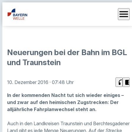
menu
Neuerungen bei der Bahn im BGL
und Traunstein
headphones
chrome_reader_mode
10. Dezember 2016
· 07:48 Uhr
In der kommenden Nacht tut sich wieder einiges –
und zwar auf den heimischen Zugstrecken: Der
alljährliche Fahrplanwechsel steht an.
Auch in den Landkreisen Traunstein und Berchtesgadener
Land gibt es jede Menge Neuerungen.
Auf der Strecke