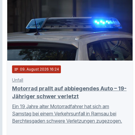
notes
09
. August 2026 16:24
Unfall
Motorrad prallt auf abbiegendes Auto – 19-
Jähriger schwer verletzt
Ein 19 Jahre alter Motorradfahrer hat sich am
Samstag bei einem Verkehrsunfall in Ramsau bei
Berchtesgaden schwere Verletzungen zugezogen.