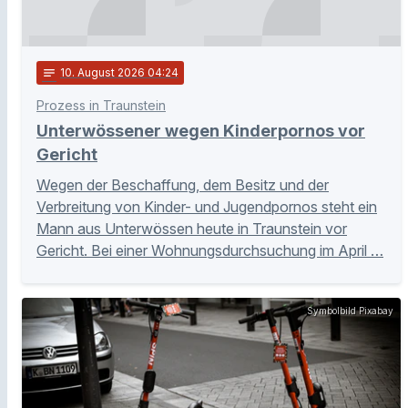
notes
10
. August 2026 04:24
Prozess in Traunstein
Unterwössener wegen Kinderpornos vor
Gericht
Wegen der Beschaffung, dem Besitz und der
Verbreitung von Kinder- und Jugendpornos steht ein
Mann aus Unterwössen heute in Traunstein vor
Gericht. Bei einer Wohnungsdurchsuchung im April …
Symbolbild Pixabay