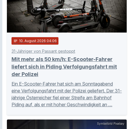
notes
10
. August 2026 04:06
31-Jähriger von Passant gestoppt
Mit mehr als 50 km/h: E-Scooter-Fahrer
liefert sich in Piding Verfolgungsfahrt mit
der Polizei
Ein E-Scooter-Fahrer hat sich am Sonntagabend
eine Verfolgungsfahrt mit der Polizei geliefert. Der 31-
jährige Österreicher fiel einer Streife am Bahnhof
Piding auf, als er mit hoher Geschwindigkeit an …
Symbolbild Pixabay