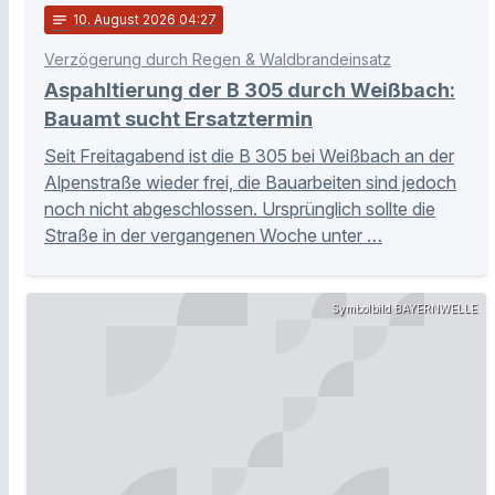
notes
10
. August 2026 04:27
Verzögerung durch Regen & Waldbrandeinsatz
Aspahltierung der B 305 durch Weißbach:
Bauamt sucht Ersatztermin
Seit Freitagabend ist die B 305 bei Weißbach an der
Alpenstraße wieder frei, die Bauarbeiten sind jedoch
noch nicht abgeschlossen. Ursprünglich sollte die
Straße in der vergangenen Woche unter …
Symbolbild BAYERNWELLE