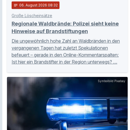
notes
06
. August 2026 08:32
Große Löscheinsätze
Regionale Waldbrände: Polizei sieht keine
Hinweise auf Brandstiftungen
Die ungewöhnlich hohe Zahl an Waldbränden in den
vergangenen Tagen hat zuletzt Spekulationen
befeuert – gerade in den Online-Kommentarspalten:
Ist hier ein Brandstifter in der Region unterwegs? …
Symbolbild Pixabay