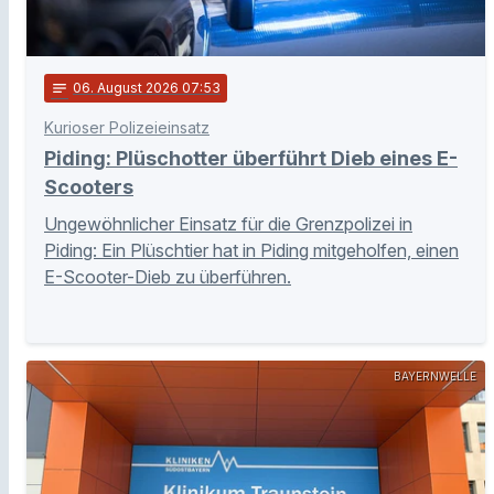
notes
06
. August 2026 07:53
Kurioser Polizeieinsatz
Piding: Plüschotter überführt Dieb eines E-
Scooters
Ungewöhnlicher Einsatz für die Grenzpolizei in
Piding: Ein Plüschtier hat in Piding mitgeholfen, einen
E-Scooter-Dieb zu überführen.
BAYERNWELLE