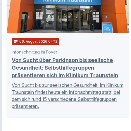
notes
06
. August 2026 04:12
Infonachmittag im Foyer
Von Sucht über Parkinson bis seelische
Gesundheit: Selbsthilfegruppen
präsentieren sich im Klinikum Traunstein
Von Sucht bis zur seelischen Gesundheit: Im Klinikum
Traunstein findet heute ein Infonachmittag statt, bei
dem sich rund 15 verschiedene Selbsthilfegruppen
präsentieren.