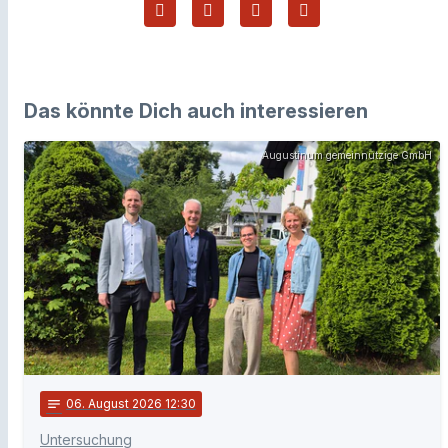
Das könnte Dich auch interessieren
Augustinum gemeinnützige GmbH
notes
06
. August 2026 12:30
Untersuchung