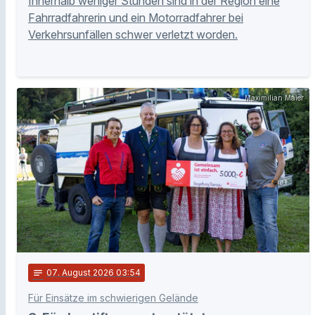
Innerhalb weniger Stunden sind in der Region eine
Fahrradfahrerin und ein Motorradfahrer bei
Verkehrsunfällen schwer verletzt worden.
Maximilian Maier
notes
07
. August 2026 03:54
Für Einsätze im schwierigen Gelände