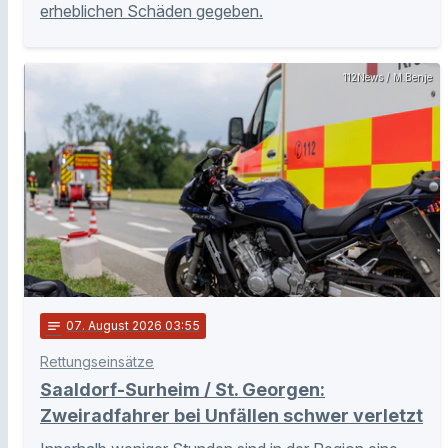
erheblichen Schäden gegeben.
112News / M.Benje
notes
07
. August 2026 03:55
Rettungseinsätze
Saaldorf-Surheim / St. Georgen:
Zweiradfahrer bei Unfällen schwer verletzt