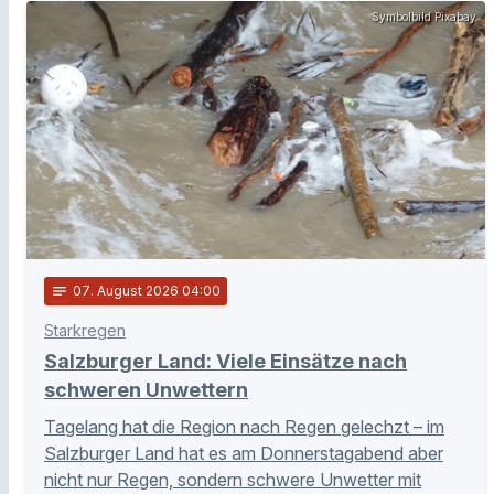
Symbolbild Pixabay
notes
07
. August 2026 04:00
Starkregen
Salzburger Land: Viele Einsätze nach
schweren Unwettern
Tagelang hat die Region nach Regen gelechzt – im
Salzburger Land hat es am Donnerstagabend aber
nicht nur Regen, sondern schwere Unwetter mit