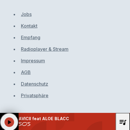
Jobs
Kontakt
Empfang
Radioplayer & Stream
Impressum
AGB
Datenschutz
Privatsphäre
AVICII feat ALOE BLACC
queue_music
play_arrow
SOS