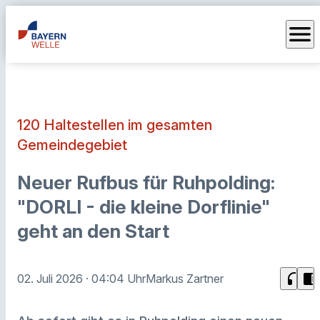
menu
120 Haltestellen im gesamten
Gemeindegebiet
Neuer Rufbus für Ruhpolding:
"DORLI - die kleine Dorflinie"
geht an den Start
headphones
chrome_reader_mode
02. Juli 2026
· 04:04 Uhr
Markus Zartner