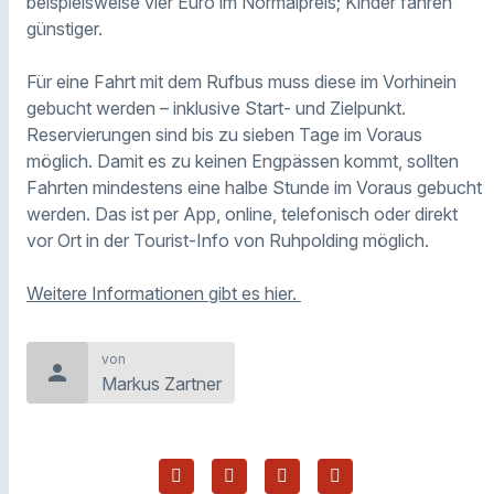
beispielsweise vier Euro im Normalpreis; Kinder fahren
günstiger.
Für eine Fahrt mit dem Rufbus muss diese im Vorhinein
gebucht werden – inklusive Start- und Zielpunkt.
Reservierungen sind bis zu sieben Tage im Voraus
möglich. Damit es zu keinen Engpässen kommt, sollten
Fahrten mindestens eine halbe Stunde im Voraus gebucht
werden. Das ist per App, online, telefonisch oder direkt
vor Ort in der Tourist-Info von Ruhpolding möglich.
Weitere Informationen gibt es hier.
von
person
Markus Zartner