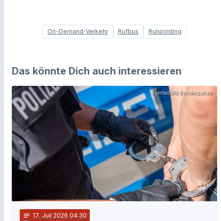
On-Demand-Verkehr
Rufbus
Ruhpolding
Das könnte Dich auch interessieren
Symbolbild Bundespolizei
notes
17
. Juli 2026 04:30