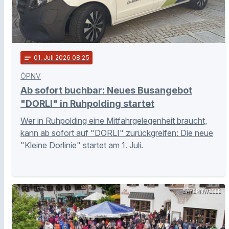
notes
01
. Juli 2026 08:25
ÖPNV
Ab sofort buchbar: Neues Busangebot
"DORLI" in Ruhpolding startet
Wer in Ruhpolding eine Mitfahrgelegenheit braucht,
kann ab sofort auf "DORLI" zurückgreifen: Die neue
"Kleine Dorlinie" startet am 1. Juli.
BAYERNWELLE