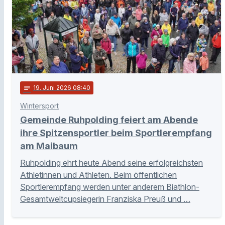
notes
19
. Juni 2026 08:40
Wintersport
Gemeinde Ruhpolding feiert am Abende
ihre Spitzensportler beim Sportlerempfang
am Maibaum
Ruhpolding ehrt heute Abend seine erfolgreichsten
Athletinnen und Athleten. Beim öffentlichen
Sportlerempfang werden unter anderem Biathlon-
Gesamtweltcupsiegerin Franziska Preuß und …