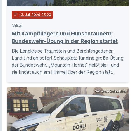
notes
13
. Juli 2026 05:20
Militär
Mit Kampffliegern und Hubschraubern:
Bundeswehr-Übung in der Region startet
Die Landkreise Traunstein und Berchtesgadener
Land sind ab sofort Schauplatz für eine große Übung
der Bundeswehr. „Mountain Hornet“ heißt sie – und
sie findet auch am Himmel über der Region statt.
Gemeinde Ruhpolding