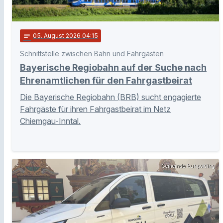
notes
05
. August 2026 04:15
Schnittstelle zwischen Bahn und Fahrgästen
Bayerische Regiobahn auf der Suche nach
Ehrenamtlichen für den Fahrgastbeirat
Die Bayerische Regiobahn (BRB) sucht engagierte
Fahrgäste für ihren Fahrgastbeirat im Netz
Chiemgau-Inntal.
Gemeinde Ruhpolding