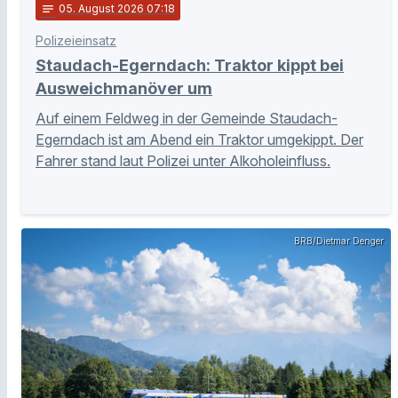
notes
05
. August 2026 07:18
Polizeieinsatz
Staudach-Egerndach: Traktor kippt bei
Ausweichmanöver um
Auf einem Feldweg in der Gemeinde Staudach-
Egerndach ist am Abend ein Traktor umgekippt. Der
Fahrer stand laut Polizei unter Alkoholeinfluss.
BRB/Dietmar Denger