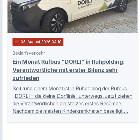
notes
05
. August 2026 04:10
Bedarfsverkehr
Ein Monat Rufbus "DORLI" in Ruhpolding:
Verantwortliche mit erster Bilanz sehr
zufrieden
Seit rund einem Monat ist in Ruhpolding der Rufbus
„DORLI – die kleine Dorflinie“ unterwegs. Jetzt ziehen
die Verantwortlichen ein stolzes erstes Resümee:
Nachdem die meisten Kinderkrankheiten beseitigt …