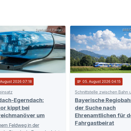
Symbolbild Pixabay
BRB/D
. August 2026 07:18
notes
05
. August 2026 04:15
einsatz
dach-Egerndach:
Bayerische Regiobah
or kippt bei
der Suche nach
eichmanöver um
Ehrenamtlichen für d
Fahrgastbeirat
nem Feldweg in der