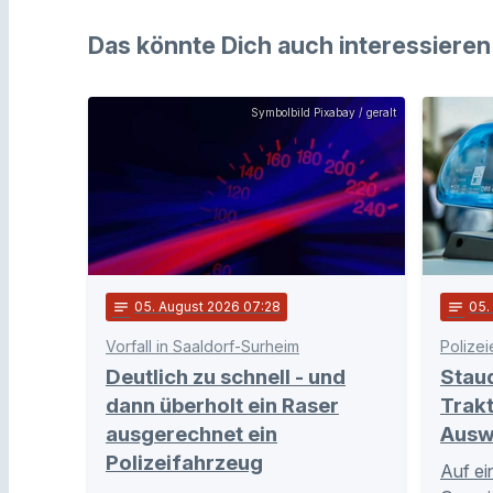
Das könnte Dich auch interessieren
Symbolbild Pixabay / geralt
notes
05
. August 2026 07:28
notes
05
Vorfall in Saaldorf-Surheim
Polizei
Deutlich zu schnell - und
Stau
dann überholt ein Raser
Trakt
ausgerechnet ein
Ausw
Polizeifahrzeug
Auf ei