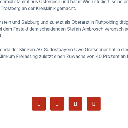
chmidl stammt aus Österreich und hat in Wien studiert, seine e
 Trostberg an der Kreisklinik gemacht.
nstein und Salzburg und zuletzt als Oberarzt in Ruhpolding tät
ei dem Festakt dem scheidenden Stefan Ambrosch verabschie
t.
zende der Kliniken AG Südostbayern Uwe Gretschner hat in 
Klinikum Freilassing zuletzt einen Zuwachs von 40 Prozent an