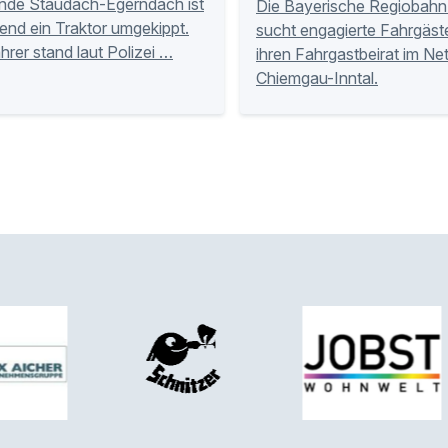
nde Staudach-Egerndach ist
Die Bayerische Regiobahn
nd ein Traktor umgekippt.
sucht engagierte Fahrgäste
hrer stand laut Polizei …
ihren Fahrgastbeirat im Ne
Chiemgau-Inntal.