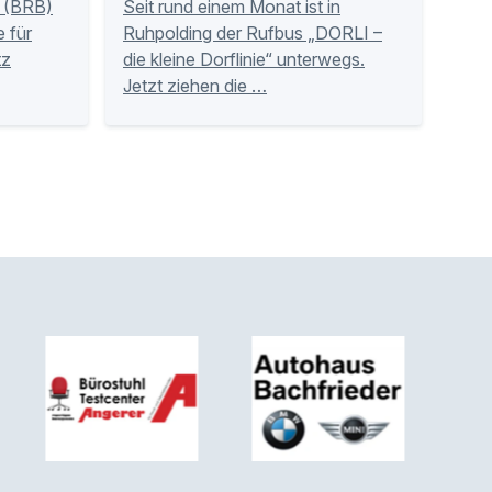
 (BRB)
Seit rund einem Monat ist in
 für
Ruhpolding der Rufbus „DORLI –
tz
die kleine Dorflinie“ unterwegs.
Jetzt ziehen die …