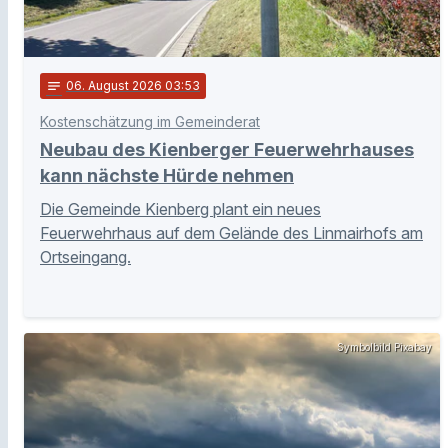
notes
06
. August 2026 03:53
Kostenschätzung im Gemeinderat
Neubau des Kienberger Feuerwehrhauses
kann nächste Hürde nehmen
Die Gemeinde Kienberg plant ein neues
Feuerwehrhaus auf dem Gelände des Linmairhofs am
Ortseingang.
Symbolbild Pixabay