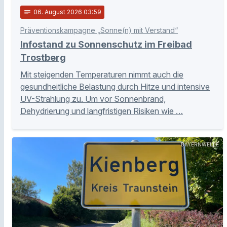
notes
06
. August 2026 03:59
Präventionskampagne „Sonne(n) mit Verstand“
Infostand zu Sonnenschutz im Freibad
Trostberg
Mit steigenden Temperaturen nimmt auch die
gesundheitliche Belastung durch Hitze und intensive
UV-Strahlung zu. Um vor Sonnenbrand,
Dehydrierung und langfristigen Risiken wie …
BAYERNWELLE