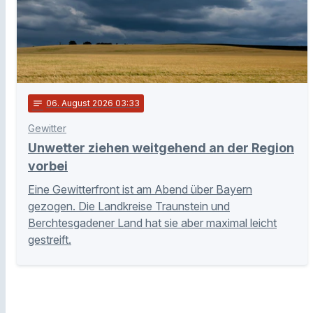
notes
06
. August 2026 03:33
Gewitter
Unwetter ziehen weitgehend an der Region
vorbei
Eine Gewitterfront ist am Abend über Bayern
gezogen. Die Landkreise Traunstein und
Berchtesgadener Land hat sie aber maximal leicht
gestreift.