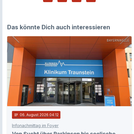
Das könnte Dich auch interessieren
BAYERNWELLE
notes
06
. August 2026 04:12
Infonachmittag im Foyer
Von Sucht über Parkinson bis seelische