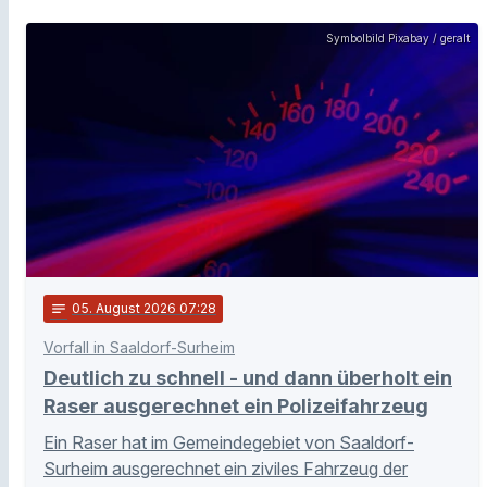
Symbolbild Pixabay / geralt
notes
05
. August 2026 07:28
Vorfall in Saaldorf-Surheim
Deutlich zu schnell - und dann überholt ein
Raser ausgerechnet ein Polizeifahrzeug
Ein Raser hat im Gemeindegebiet von Saaldorf-
Surheim ausgerechnet ein ziviles Fahrzeug der