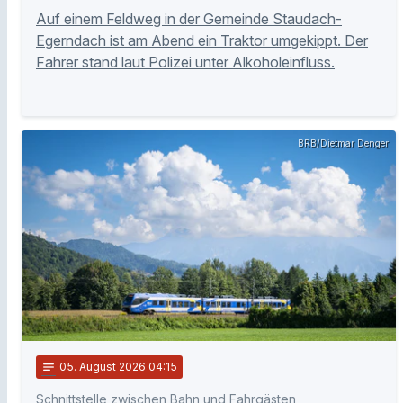
Auf einem Feldweg in der Gemeinde Staudach-
Egerndach ist am Abend ein Traktor umgekippt. Der
Fahrer stand laut Polizei unter Alkoholeinfluss.
BRB/Dietmar Denger
notes
05
. August 2026 04:15
Schnittstelle zwischen Bahn und Fahrgästen