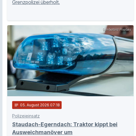
Grenzpolizei überholt.
Symbolbild Pixabay
notes
05
. August 2026 07:18
Polizeieinsatz
Staudach-Egerndach: Traktor kippt bei
Ausweichmanöver um