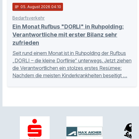
notes
05
. August 2026 04:10
Bedarfsverkehr
Ein Monat Rufbus "DORLI" in Ruhpolding:
Verantwortliche mit erster Bilanz sehr
zufrieden
Seit rund einem Monat ist in Ruhpolding der Rufbus
„DORLI – die kleine Dorflinie“ unterwegs. Jetzt ziehen
die Verantwortlichen ein stolzes erstes Resümee:
Nachdem die meisten Kinderkrankheiten beseitigt …