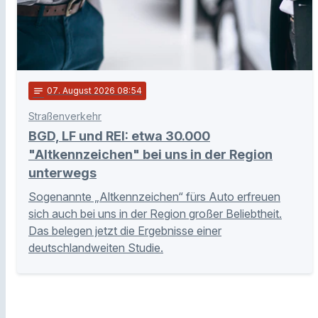
notes
07
. August 2026 08:54
Straßenverkehr
BGD, LF und REI: etwa 30.000
"Altkennzeichen" bei uns in der Region
unterwegs
Sogenannte „Altkennzeichen“ fürs Auto erfreuen
sich auch bei uns in der Region großer Beliebtheit.
Das belegen jetzt die Ergebnisse einer
deutschlandweiten Studie.