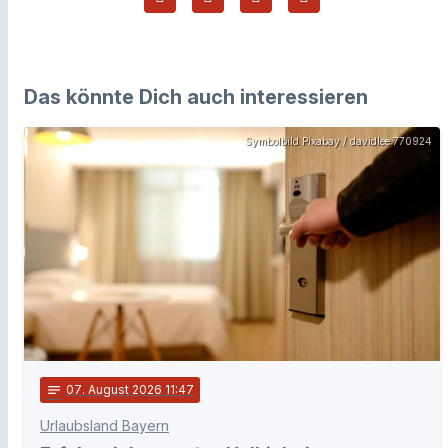
Das könnte Dich auch interessieren
Symbolbild Pixabay / davidlee 770924
notes
07
. August 2026 11:47
Urlaubsland Bayern