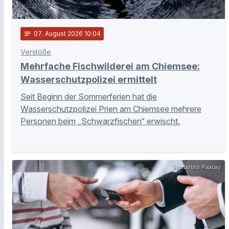
notes
07
. August 2026 10:04
Verstöße
Mehrfache Fischwilderei am Chiemsee:
Wasserschutzpolizei ermittelt
Seit Beginn der Sommerferien hat die
Wasserschutzpolizei Prien am Chiemsee mehrere
Personen beim „Schwarzfischen“ erwischt.
Symbolbild Pixabay