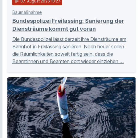
notes
07
. August 2026 10:27
Baumaßnahme
Bundespolizei Freilassing: Sanierung der
Diensträume kommt gut voran
Die Bundespolizei lässt derzeit ihre Diensträume am
Bahnhof in Freilassing sanieren: Noch heuer sollen
die Räumlichkeiten soweit fertig sein, dass die
Beamtinnen und Beamten dort wieder einziehen …
Pixabay