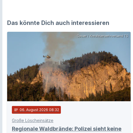
Das könnte Dich auch interessieren
Gasser / Kreisfeuerwehrverband TS
notes
06
. August 2026 08:32
Große Löscheinsätze
Regionale Waldbrände: Polizei sieht keine