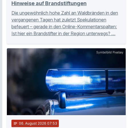
Hinweise auf Brandstiftungen
Die ungewöhnlich hohe Zahl an Waldbränden in den
vergangenen Tagen hat zuletzt Spekulationen
befeuert – gerade in den Online-Kommentarspalten:
Ist hier ein Brandstifter in der Region unterwegs? …
Symbolbild Pixabay
notes
06
. August 2026 07:53