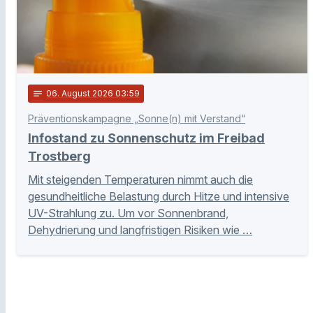
notes
06
. August 2026 03:59
Präventionskampagne „Sonne(n) mit Verstand“
Infostand zu Sonnenschutz im Freibad
Trostberg
Mit steigenden Temperaturen nimmt auch die
gesundheitliche Belastung durch Hitze und intensive
UV-Strahlung zu. Um vor Sonnenbrand,
Dehydrierung und langfristigen Risiken wie …