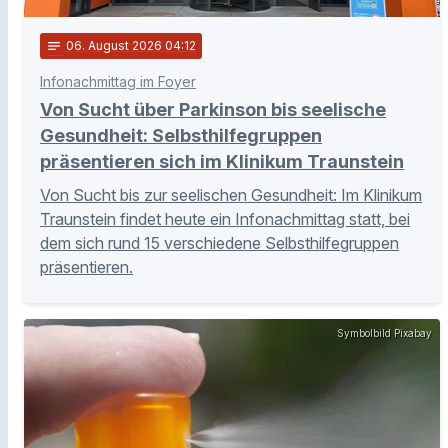
notes
06
. August 2026 04:12
Infonachmittag im Foyer
Von Sucht über Parkinson bis seelische
Gesundheit: Selbsthilfegruppen
präsentieren sich im Klinikum Traunstein
Von Sucht bis zur seelischen Gesundheit: Im Klinikum
Traunstein findet heute ein Infonachmittag statt, bei
dem sich rund 15 verschiedene Selbsthilfegruppen
präsentieren.
Symbolbild Pixabay