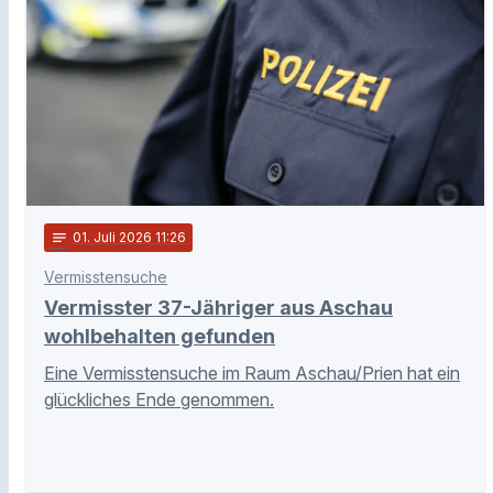
notes
01
. Juli 2026 11:26
Vermisstensuche
Vermisster 37-Jähriger aus Aschau
wohlbehalten gefunden
Eine Vermisstensuche im Raum Aschau/Prien hat ein
glückliches Ende genommen.