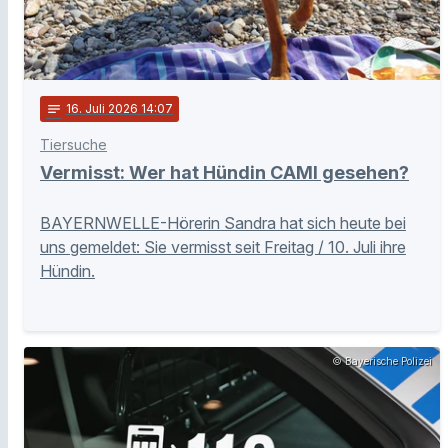
notes
16
. Juli 2026 14:07
Tiersuche
Vermisst: Wer hat Hündin CAMI gesehen?
BAYERNWELLE-Hörerin Sandra hat sich heute bei
uns gemeldet: Sie vermisst seit Freitag / 10. Juli ihre
Hündin.
© Bayerische Polizei