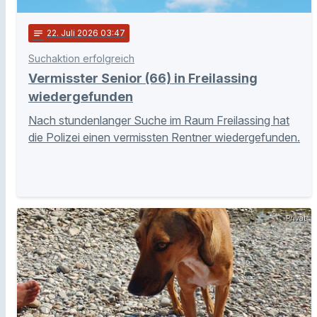
notes
22
. Juli 2026 03:47
Suchaktion erfolgreich
Vermisster Senior (66) in Freilassing
wiedergefunden
Nach stundenlanger Suche im Raum Freilassing hat
die Polizei einen vermissten Rentner wiedergefunden.
Privat