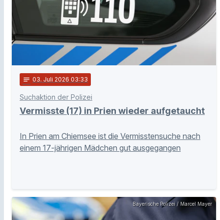
notes
03
. Juli 2026 03:33
Suchaktion der Polizei
Vermisste (17) in Prien wieder aufgetaucht
In Prien am Chiemsee ist die Vermisstensuche nach
einem 17-jährigen Mädchen gut ausgegangen
Bayerische Polizei / Marcel Mayer