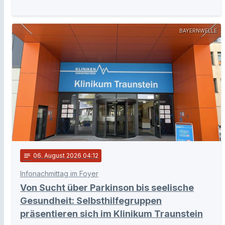
BAYERNWELLE
notes
06
. August 2026 04:12
Infonachmittag im Foyer
Von Sucht über Parkinson bis seelische
Gesundheit: Selbsthilfegruppen
präsentieren sich im Klinikum Traunstein