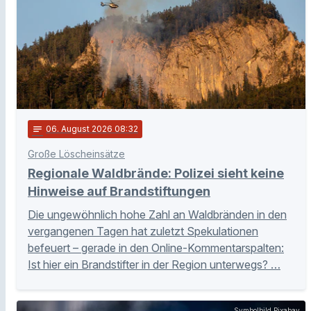
notes
06
. August 2026 08:32
Große Löscheinsätze
Regionale Waldbrände: Polizei sieht keine
Hinweise auf Brandstiftungen
Die ungewöhnlich hohe Zahl an Waldbränden in den
vergangenen Tagen hat zuletzt Spekulationen
befeuert – gerade in den Online-Kommentarspalten:
Ist hier ein Brandstifter in der Region unterwegs? …
Symbolbild Pixabay