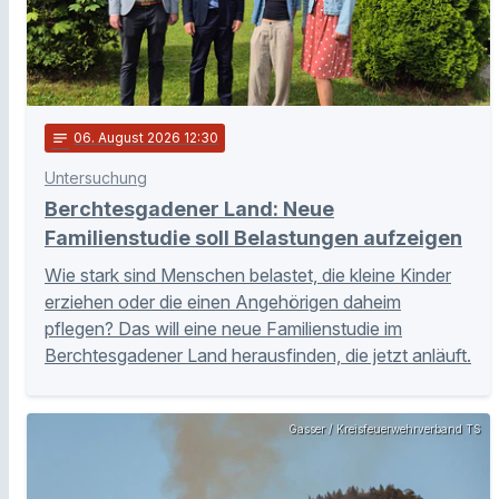
notes
06
. August 2026 12:30
Untersuchung
Berchtesgadener Land: Neue
Familienstudie soll Belastungen aufzeigen
Wie stark sind Menschen belastet, die kleine Kinder
erziehen oder die einen Angehörigen daheim
pflegen? Das will eine neue Familienstudie im
Berchtesgadener Land herausfinden, die jetzt anläuft.
Gasser / Kreisfeuerwehrverband TS