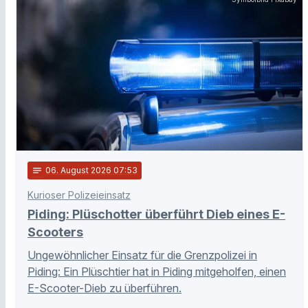
notes
06
. August 2026 07:53
Kurioser Polizeieinsatz
Piding: Plüschotter überführt Dieb eines E-
Scooters
Ungewöhnlicher Einsatz für die Grenzpolizei in
Piding: Ein Plüschtier hat in Piding mitgeholfen, einen
E-Scooter-Dieb zu überführen.