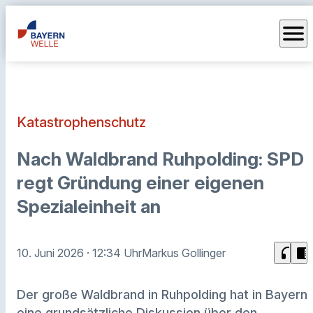
menu
Katastrophenschutz
Nach Waldbrand Ruhpolding: SPD
regt Gründung einer eigenen
Spezialeinheit an
headphones
chrome_reader_mode
10. Juni 2026
· 12:34 Uhr
Markus Gollinger
Der große Waldbrand in Ruhpolding hat in Bayern
eine grundsätzliche Diskussion über den