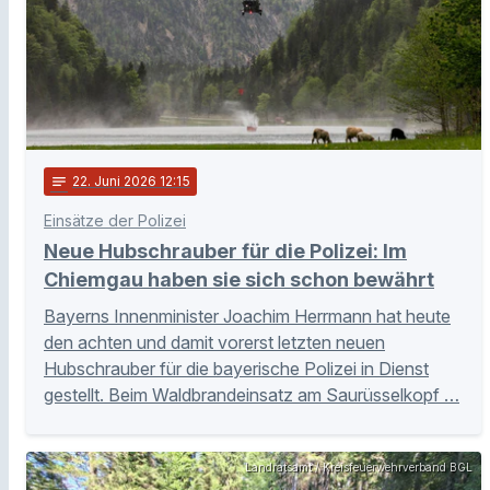
notes
22
. Juni 2026 12:15
Einsätze der Polizei
Neue Hubschrauber für die Polizei: Im
Chiemgau haben sie sich schon bewährt
Bayerns Innenminister Joachim Herrmann hat heute
den achten und damit vorerst letzten neuen
Hubschrauber für die bayerische Polizei in Dienst
gestellt. Beim Waldbrandeinsatz am Saurüsselkopf …
Landratsamt / Kreisfeuerwehrverband BGL