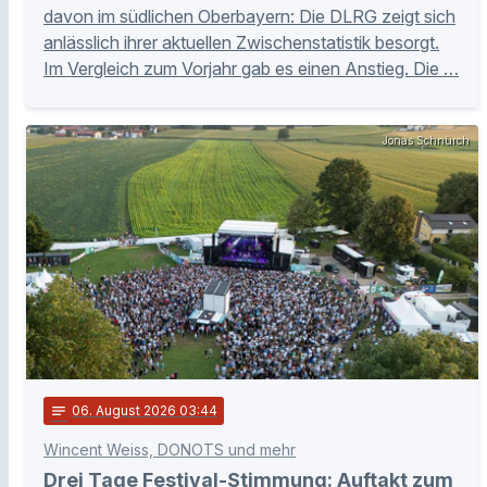
davon im südlichen Oberbayern: Die DLRG zeigt sich
anlässlich ihrer aktuellen Zwischenstatistik besorgt.
Im Vergleich zum Vorjahr gab es einen Anstieg. Die …
Jonas Schnürch
notes
06
. August 2026 03:44
Wincent Weiss, DONOTS und mehr
Drei Tage Festival-Stimmung: Auftakt zum