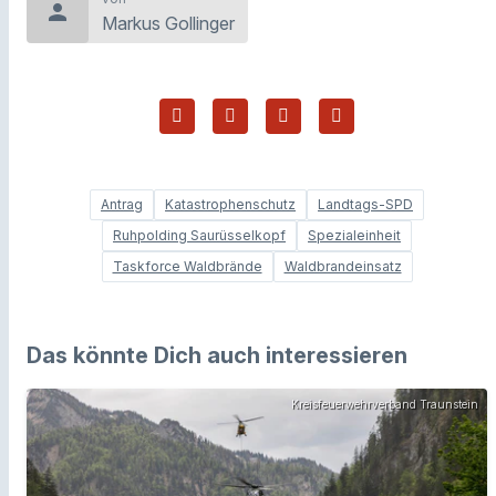
person
Markus Gollinger
Antrag
Katastrophenschutz
Landtags-SPD
Ruhpolding Saurüsselkopf
Spezialeinheit
Taskforce Waldbrände
Waldbrandeinsatz
Das könnte Dich auch interessieren
Kreisfeuerwehrverband Traunstein