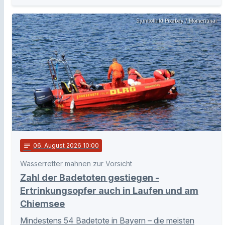
Symbolbild Pixabay / Momentmal
notes
06
. August 2026 10:00
Wasserretter mahnen zur Vorsicht
Zahl der Badetoten gestiegen -
Ertrinkungsopfer auch in Laufen und am
Chiemsee
Mindestens 54 Badetote in Bayern – die meisten