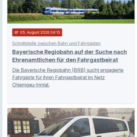
notes
05
. August 2026 04:15
Schnittstelle zwischen Bahn und Fahrgästen
Bayerische Regiobahn auf der Suche nach
Ehrenamtlichen für den Fahrgastbeirat
Die Bayerische Regiobahn (BRB) sucht engagierte
Fahrgäste für ihren Fahrgastbeirat im Netz
Chiemgau-Inntal.
Gemeinde Ruhpolding