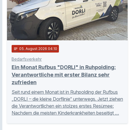
notes
05
. August 2026 04:10
Bedarfsverkehr
Ein Monat Rufbus "DORLI" in Ruhpolding:
Verantwortliche mit erster Bilanz sehr
zufrieden
Seit rund einem Monat ist in Ruhpolding der Rufbus
„DORLI – die kleine Dorflinie“ unterwegs. Jetzt ziehen
die Verantwortlichen ein stolzes erstes Resümee:
Nachdem die meisten Kinderkrankheiten beseitigt …