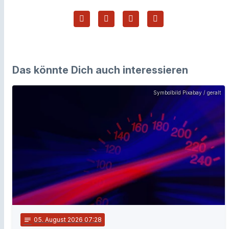
Das könnte Dich auch interessieren
Symbolbild Pixabay / geralt
notes
05
. August 2026 07:28