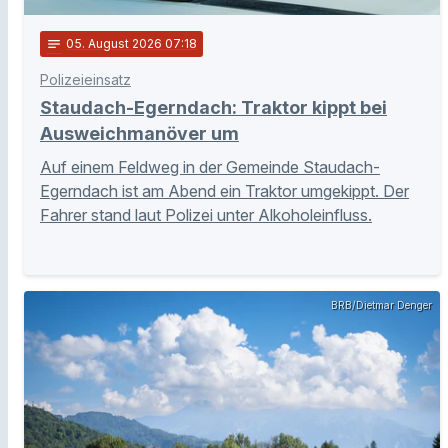
notes
05
. August 2026 07:18
Polizeieinsatz
Staudach-Egerndach: Traktor kippt bei
Ausweichmanöver um
Auf einem Feldweg in der Gemeinde Staudach-
Egerndach ist am Abend ein Traktor umgekippt. Der
Fahrer stand laut Polizei unter Alkoholeinfluss.
BRB/Dietmar Denger