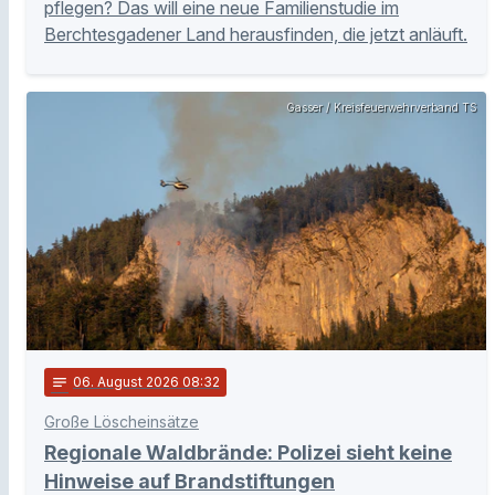
pflegen? Das will eine neue Familienstudie im
Berchtesgadener Land herausfinden, die jetzt anläuft.
Gasser / Kreisfeuerwehrverband TS
notes
06
. August 2026 08:32
Große Löscheinsätze
Regionale Waldbrände: Polizei sieht keine
Hinweise auf Brandstiftungen