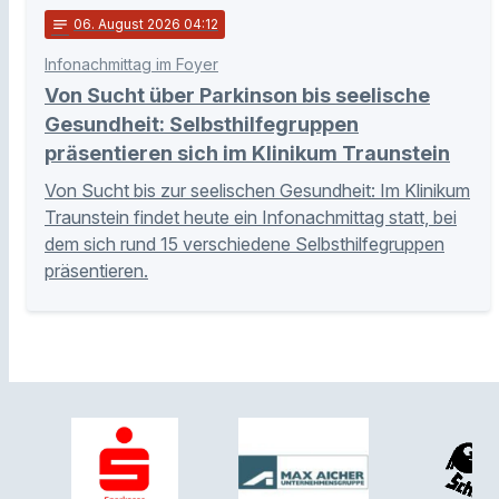
notes
06
. August 2026 04:12
Infonachmittag im Foyer
Von Sucht über Parkinson bis seelische
Gesundheit: Selbsthilfegruppen
präsentieren sich im Klinikum Traunstein
Von Sucht bis zur seelischen Gesundheit: Im Klinikum
Traunstein findet heute ein Infonachmittag statt, bei
dem sich rund 15 verschiedene Selbsthilfegruppen
präsentieren.