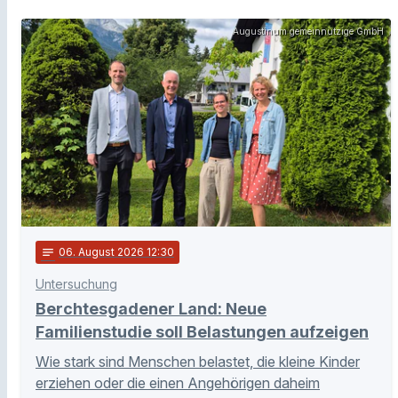
Augustinum gemeinnützige GmbH
notes
06
. August 2026 12:30
Untersuchung
Berchtesgadener Land: Neue
Familienstudie soll Belastungen aufzeigen
Wie stark sind Menschen belastet, die kleine Kinder
erziehen oder die einen Angehörigen daheim