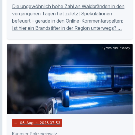
Die ungewöhnlich hohe Zahl an Waldbränden in den
vergangenen Tagen hat zuletzt Spekulationen
befeuert – gerade in den Online-Kommentarspalten:
Ist hier ein Brandstifter in der Region unterwegs? …
Symbolbild Pixabay
notes
06
. August 2026 07:53
Kurioser Polizeieinsatz