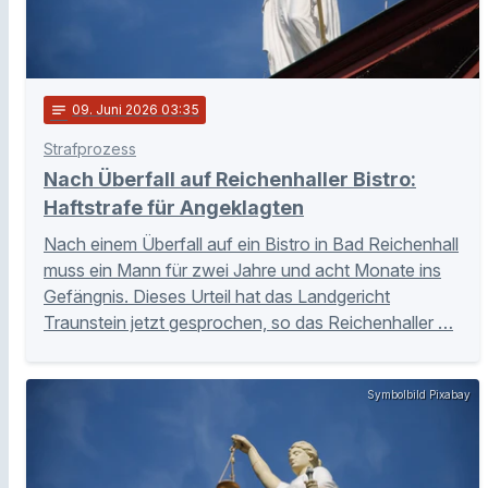
notes
09
. Juni 2026 03:35
Strafprozess
Nach Überfall auf Reichenhaller Bistro:
Haftstrafe für Angeklagten
Nach einem Überfall auf ein Bistro in Bad Reichenhall
muss ein Mann für zwei Jahre und acht Monate ins
Gefängnis. Dieses Urteil hat das Landgericht
Traunstein jetzt gesprochen, so das Reichenhaller …
Symbolbild Pixabay