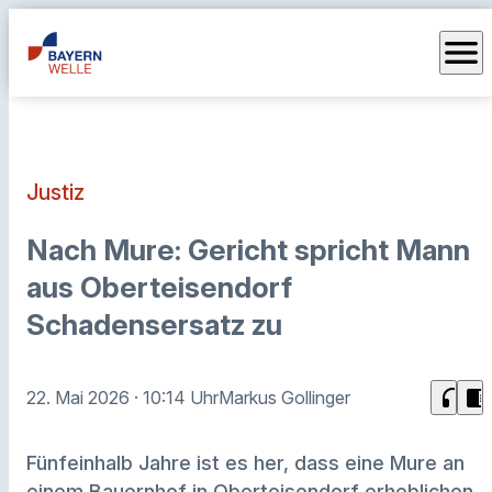
menu
Justiz
Nach Mure: Gericht spricht Mann
aus Oberteisendorf
Schadensersatz zu
headphones
chrome_reader_mode
22. Mai 2026
· 10:14 Uhr
Markus Gollinger
Fünfeinhalb Jahre ist es her, dass eine Mure an
einem Bauernhof in Oberteisendorf erheblichen