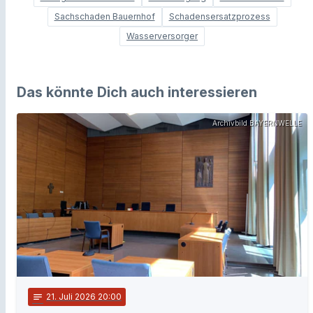
Sachschaden Bauernhof
Schadensersatzprozess
Wasserversorger
Das könnte Dich auch interessieren
Archivbild BAYERNWELLE
notes
21
. Juli 2026 20:00