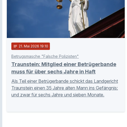
notes
21
. Mai 2026 19:10
Betrugsmasche "Falsche Polizisten"
Traunstein: Mitglied einer Betrügerbande
muss für über sechs Jahre in Haft
Als Teil einer Betrügerbande schickt das Landgericht
Traunstein einen 35 Jahre alten Mann ins Gefängnis:
und zwar für sechs Jahre und sieben Monate.