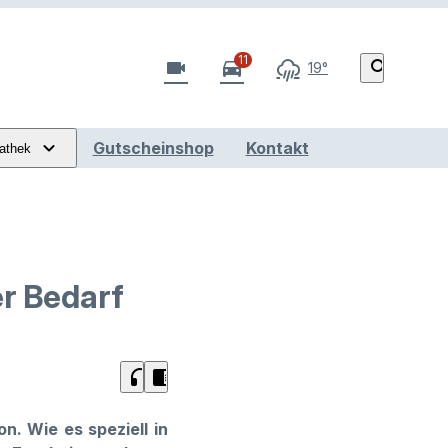
11
videocam
directions_car
search
19°
Gutscheinshop
Kontakt
athek
r Bedarf
headphones
chrome_reader_mode
n. Wie es speziell in