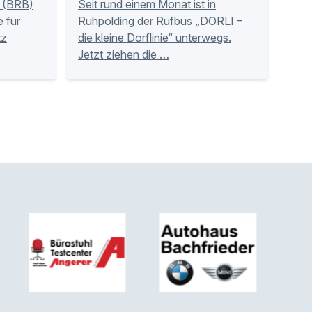
 (BRB)
Seit rund einem Monat ist in
 für
Ruhpolding der Rufbus „DORLI –
tz
die kleine Dorflinie“ unterwegs.
Jetzt ziehen die …