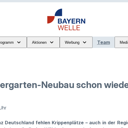
Team
rogramm
Aktionen
Werbung
Medi
ergarten-Neubau schon wiede
 Uhr
anz Deutschland fehlen Krippenplätze – auch in der Regio