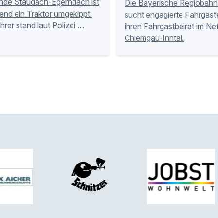
nde Staudach-Egerndach ist
Die Bayerische Regiobahn
nd ein Traktor umgekippt.
sucht engagierte Fahrgäste
hrer stand laut Polizei …
ihren Fahrgastbeirat im Ne
Chiemgau-Inntal.