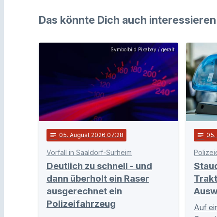
Das könnte Dich auch interessieren
Symbolbild Pixabay / geralt
notes
05
. August 2026 07:28
notes
05
Vorfall in Saaldorf-Surheim
Polizei
Deutlich zu schnell - und
Stau
dann überholt ein Raser
Trakt
ausgerechnet ein
Ausw
Polizeifahrzeug
Auf ei