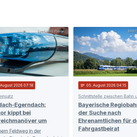
Symbolbild Pixabay
BRB/D
. August 2026 07:18
notes
05
. August 2026 04:15
einsatz
dach-Egerndach:
Bayerische Regiobah
or kippt bei
der Suche nach
eichmanöver um
Ehrenamtlichen für d
Fahrgastbeirat
nem Feldweg in der