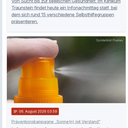
Von Sucht bis zur seelischen Gesundheit: Im Klinikum
Traunstein findet heute ein Infonachmittag statt, bei
dem sich rund 15 verschiedene Selbsthilfegruppen
präsentieren.
Symbolbild Pixabay
notes
06
. August 2026 03:59
Präventionskampagne „Sonne(n) mit Verstand“