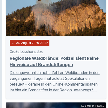
notes
06
. August 2026 08:32
Große Löscheinsätze
Regionale Waldbrände: Polizei sieht keine
Hinweise auf Brandstiftungen
Die ungewöhnlich hohe Zahl an Waldbränden in den
vergangenen Tagen hat zuletzt Spekulationen
befeuert – gerade in den Online-Kommentarspalten:
Ist hier ein Brandstifter in der Region unterwegs? …
Symbolbild Pixabay