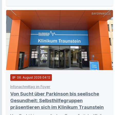
BAYERNWELLE
notes
06
. August 2026 04:12
Infonachmittag im Foyer
Von Sucht über Parkinson bis seelische
Gesundheit: Selbsthilfegruppen
präsentieren sich im Klinikum Traunstein