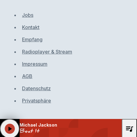
Jobs
Kontakt
Empfang
Radioplayer & Stream
Impressum
AGB
Datenschutz
Privatsphäre
Michael Jackson
queue_music
play_arrow
Beat It