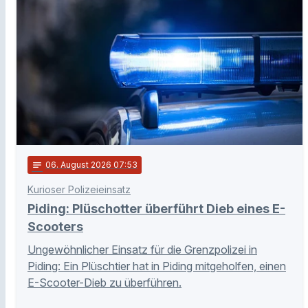
notes
06
. August 2026 07:53
Kurioser Polizeieinsatz
Piding: Plüschotter überführt Dieb eines E-
Scooters
Ungewöhnlicher Einsatz für die Grenzpolizei in
Piding: Ein Plüschtier hat in Piding mitgeholfen, einen
E-Scooter-Dieb zu überführen.