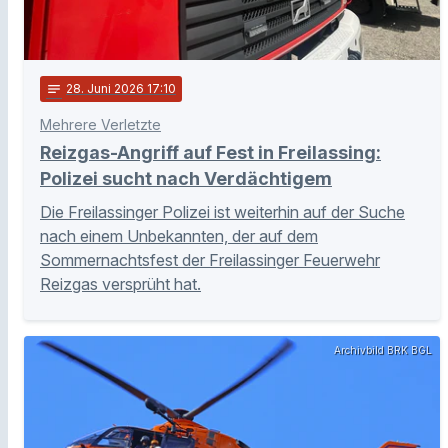
notes
28
. Juni 2026 17:10
Mehrere Verletzte
Reizgas-Angriff auf Fest in Freilassing:
Polizei sucht nach Verdächtigem
Die Freilassinger Polizei ist weiterhin auf der Suche
nach einem Unbekannten, der auf dem
Sommernachtsfest der Freilassinger Feuerwehr
Reizgas versprüht hat.
Archivbild BRK BGL