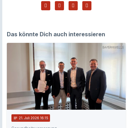
Das könnte Dich auch interessieren
BAYERNWELLE
notes
21
. Juli 2026 16:15