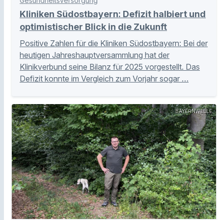
Gesundheitsversorgung
Kliniken Südostbayern: Defizit halbiert und
optimistischer Blick in die Zukunft
Positive Zahlen für die Kliniken Südostbayern: Bei der
heutigen Jahreshauptversammlung hat der
Klinikverbund seine Bilanz für 2025 vorgestellt. Das
Defizit konnte im Vergleich zum Vorjahr sogar …
BAYERNWELLE