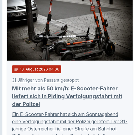
notes
10
. August 2026 04:06
31-Jähriger von Passant gestoppt
Mit mehr als 50 km/h: E-Scooter-Fahrer
liefert sich in Piding Verfolgungsfahrt mit
der Polizei
Ein E-Scooter-Fahrer hat sich am Sonntagabend
eine Verfolgungsfahrt mit der Polizei geliefert. Der 31-
jährige Österreicher fiel einer Streife am Bahnhof