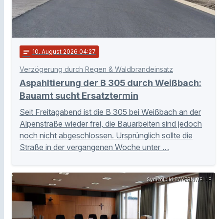
notes
10
. August 2026 04:27
Verzögerung durch Regen & Waldbrandeinsatz
Aspahltierung der B 305 durch Weißbach:
Bauamt sucht Ersatztermin
Seit Freitagabend ist die B 305 bei Weißbach an der
Alpenstraße wieder frei, die Bauarbeiten sind jedoch
noch nicht abgeschlossen. Ursprünglich sollte die
Straße in der vergangenen Woche unter …
Symbolbild BAYERNWELLE