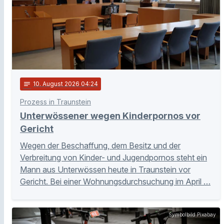
notes
10
. August 2026 04:24
Prozess in Traunstein
Unterwössener wegen Kinderpornos vor
Gericht
Wegen der Beschaffung, dem Besitz und der
Verbreitung von Kinder- und Jugendpornos steht ein
Mann aus Unterwössen heute in Traunstein vor
Gericht. Bei einer Wohnungsdurchsuchung im April …
Symbolbild Pixabay