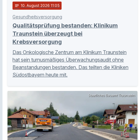
notes
10
. August 2026 11:05
Gesundheitsversorgung
Qualitätsprüfung bestanden: Klinikum
Traunstein überzeugt bei
Krebsversorgung
Das Onkologische Zentrum am Klinikum Traunstein
hat sein turnusmäßiges Überwachungsaudit ohne
Beanstandungen bestanden. Das teilten die Kliniken
Südostbayern heute mit.
Staatliches Bauamt Traunstein