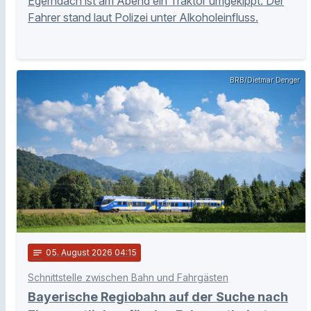
Egerndach ist am Abend ein Traktor umgekippt. Der
Fahrer stand laut Polizei unter Alkoholeinfluss.
BRB/Dietmar Denger
notes
05
. August 2026 04:15
Schnittstelle zwischen Bahn und Fahrgästen
Bayerische Regiobahn auf der Suche nach