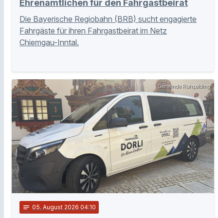
Ehrenamtlichen für den Fahrgastbeirat
Die Bayerische Regiobahn (BRB) sucht engagierte
Fahrgäste für ihren Fahrgastbeirat im Netz
Chiemgau-Inntal.
Gemeinde Ruhpolding
notes
05
. August 2026 04:10