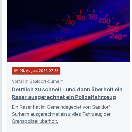
notes
05
. August 2026 07:28
Vorfall in Saaldorf-Surheim
Deutlich zu schnell - und dann überholt ein
Raser ausgerechnet ein Polizeifahrzeug
Ein Raser hat im Gemeindegebiet von Saaldorf-
Surheim ausgerechnet ein ziviles Fahrzeug der
Grenzpolizei überholt.