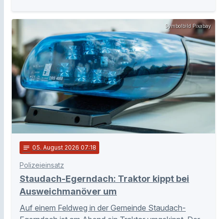
Symbolbild Pixabay
notes
05
. August 2026 07:18
Polizeieinsatz
Staudach-Egerndach: Traktor kippt bei
Ausweichmanöver um
Auf einem Feldweg in der Gemeinde Staudach-