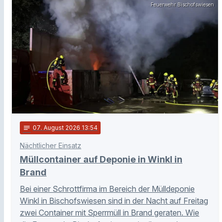
Feuerwehr Bischofswiesen
notes
07
. August 2026 13:54
Nächtlicher Einsatz
Müllcontainer auf Deponie in Winkl in
Brand
Bei einer Schrottfirma im Bereich der Mülldeponie
Winkl in Bischofswiesen sind in der Nacht auf Freitag
zwei Container mit Sperrmüll in Brand geraten. Wie