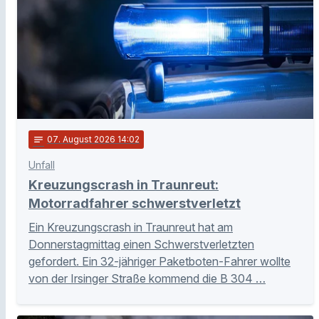
notes
07
. August 2026 14:02
Unfall
Kreuzungscrash in Traunreut:
Motorradfahrer schwerstverletzt
Ein Kreuzungscrash in Traunreut hat am
Donnerstagmittag einen Schwerstverletzten
gefordert. Ein 32-jähriger Paketboten-Fahrer wollte
von der Irsinger Straße kommend die B 304 …