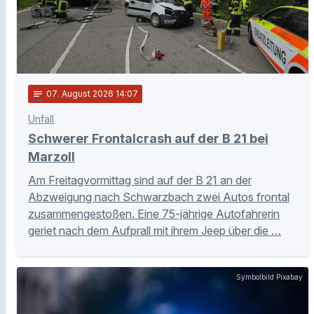
notes
07
. August 2026 14:07
Unfall
Schwerer Frontalcrash auf der B 21 bei
Marzoll
Am Freitagvormittag sind auf der B 21 an der
Abzweigung nach Schwarzbach zwei Autos frontal
zusammengestoßen. Eine 75-jährige Autofahrerin
geriet nach dem Aufprall mit ihrem Jeep über die …
Symbolbild Pixabay