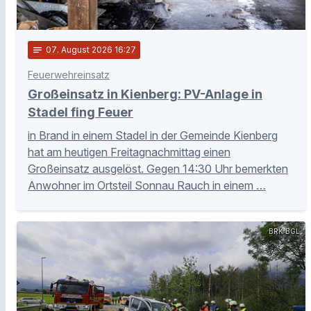
notes
07
. August 2026 16:27
Feuerwehreinsatz
Großeinsatz in Kienberg: PV-Anlage in
Stadel fing Feuer
in Brand in einem Stadel in der Gemeinde Kienberg
hat am heutigen Freitagnachmittag einen
Großeinsatz ausgelöst. Gegen 14:30 Uhr bemerkten
Anwohner im Ortsteil Sonnau Rauch in einem …
BRK BGL