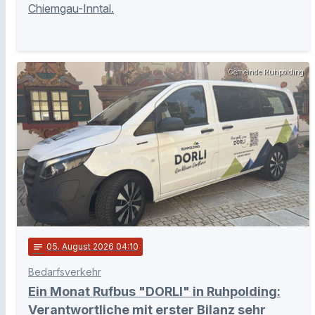
Chiemgau-Inntal.
Gemeinde Ruhpolding
notes
05
. August 2026 04:10
Bedarfsverkehr
Ein Monat Rufbus "DORLI" in Ruhpolding:
Verantwortliche mit erster Bilanz sehr