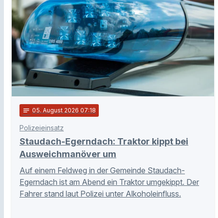
notes
05
. August 2026 07:18
Polizeieinsatz
Staudach-Egerndach: Traktor kippt bei
Ausweichmanöver um
Auf einem Feldweg in der Gemeinde Staudach-
Egerndach ist am Abend ein Traktor umgekippt. Der
Fahrer stand laut Polizei unter Alkoholeinfluss.