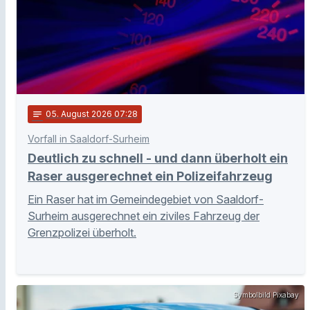
notes
05
. August 2026 07:28
Vorfall in Saaldorf-Surheim
Deutlich zu schnell - und dann überholt ein
Raser ausgerechnet ein Polizeifahrzeug
Ein Raser hat im Gemeindegebiet von Saaldorf-
Surheim ausgerechnet ein ziviles Fahrzeug der
Grenzpolizei überholt.
Symbolbild Pixabay