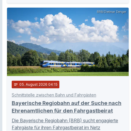
BRB/Dietmar Denger
notes
05
. August 2026 04:15
Schnittstelle zwischen Bahn und Fahrgästen
Bayerische Regiobahn auf der Suche nach
Ehrenamtlichen für den Fahrgastbeirat
Die Bayerische Regiobahn (BRB) sucht engagierte
Fahrgäste für ihren Fahrgastbeirat im Netz