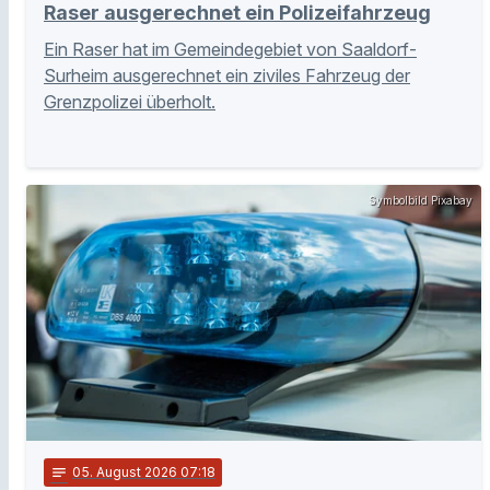
Raser ausgerechnet ein Polizeifahrzeug
Ein Raser hat im Gemeindegebiet von Saaldorf-
Surheim ausgerechnet ein ziviles Fahrzeug der
Grenzpolizei überholt.
Symbolbild Pixabay
notes
05
. August 2026 07:18