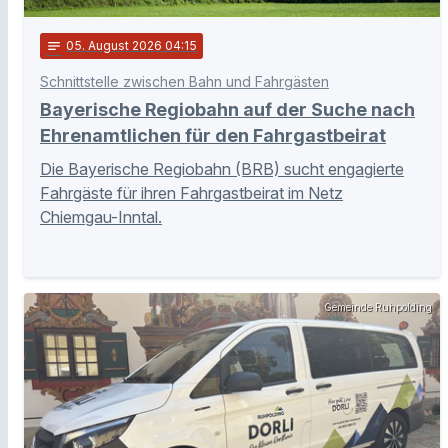
notes
05
. August 2026 04:15
Schnittstelle zwischen Bahn und Fahrgästen
Bayerische Regiobahn auf der Suche nach
Ehrenamtlichen für den Fahrgastbeirat
Die Bayerische Regiobahn (BRB) sucht engagierte
Fahrgäste für ihren Fahrgastbeirat im Netz
Chiemgau-Inntal.
Gemeinde Ruhpolding