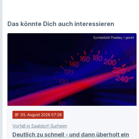
Das könnte Dich auch interessieren
Symbolbild Pixabay / geralt
notes
05
. August 2026 07:28
Vorfall in Saaldorf-Surheim
Deutlich zu schnell - und dann überholt ein