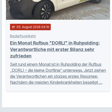
notes
05
. August 2026 04:10
Bedarfsverkehr
Ein Monat Rufbus "DORLI" in Ruhpolding:
Verantwortliche mit erster Bilanz sehr
zufrieden
Seit rund einem Monat ist in Ruhpolding der Rufbus
„DORLI – die kleine Dorflinie“ unterwegs. Jetzt ziehen
die Verantwortlichen ein stolzes erstes Resümee:
Nachdem die meisten Kinderkrankheiten beseitigt …