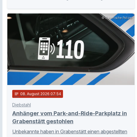
© Bayerische Polizei
notes
08
. August 2026 07:54
Diebstahl
Anhänger vom Park-and-Ride-Parkplatz in
Grabenstätt gestohlen
Unbekannte haben in Grabenstätt einen abgestellten