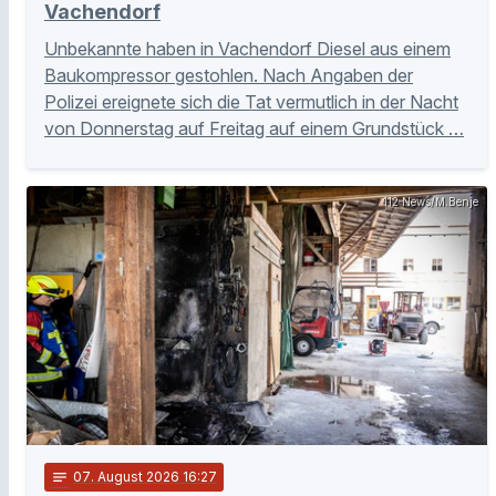
Vachendorf
Unbekannte haben in Vachendorf Diesel aus einem
Baukompressor gestohlen. Nach Angaben der
Polizei ereignete sich die Tat vermutlich in der Nacht
von Donnerstag auf Freitag auf einem Grundstück …
112 News/M.Benje
notes
07
. August 2026 16:27