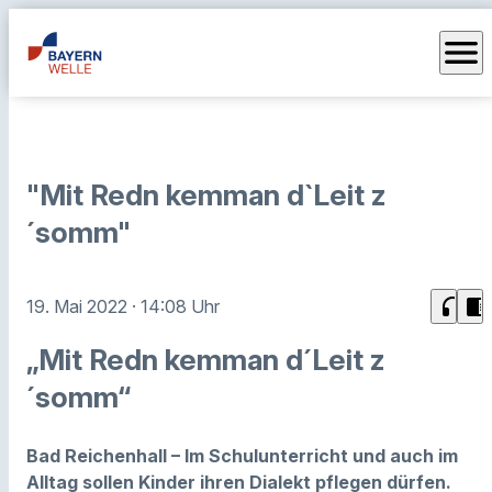
menu
"Mit Redn kemman d`Leit z
´somm"
headphones
chrome_reader_mode
19. Mai 2022
· 14:08 Uhr
„Mit Redn kemman d´Leit z
´somm“
Bad Reichenhall – Im Schulunterricht und auch im
Alltag sollen Kinder ihren Dialekt pflegen dürfen.