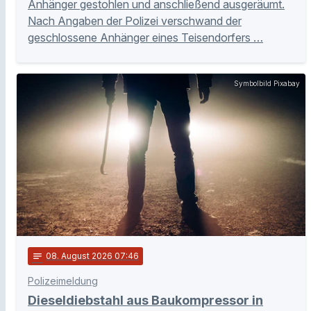
Anhänger gestohlen und anschließend ausgeräumt.
Nach Angaben der Polizei verschwand der
geschlossene Anhänger eines Teisendorfers …
Symbolbild Pixabay
notes
08
. August 2026 07:46
Polizeimeldung
Dieseldiebstahl aus Baukompressor in