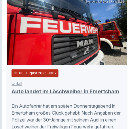
Symbolbild/ BAYERNWELLE
notes
08
. August 2026 08:17
Unfall
Auto landet im Löschweiher in Emertsham
Ein Autofahrer hat am späten Donnerstagabend in
Emertsham großes Glück gehabt: Nach Angaben der
Polizei war der 30-Jährige mit seinem Audi in einen
Löschweiher der Freiwilligen Feuerwehr gefahren.