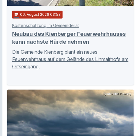
notes
06
. August 2026 03:53
Kostenschätzung im Gemeinderat
Neubau des Kienberger Feuerwehrhauses
kann nächste Hürde nehmen
Die Gemeinde Kienberg plant ein neues
Feuerwehrhaus auf dem Gelände des Linmairhofs am
Ortseingang.
Symbolbild Pixabay