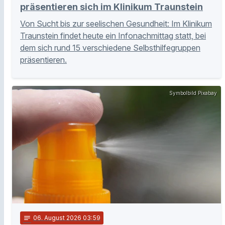
präsentieren sich im Klinikum Traunstein
Von Sucht bis zur seelischen Gesundheit: Im Klinikum
Traunstein findet heute ein Infonachmittag statt, bei
dem sich rund 15 verschiedene Selbsthilfegruppen
präsentieren.
Symbolbild Pixabay
notes
06
. August 2026 03:59