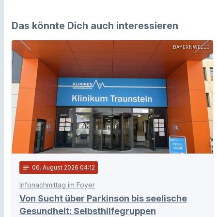
Das könnte Dich auch interessieren
BAYERNWELLE
notes
06
. August 2026 04:12
Infonachmittag im Foyer
Von Sucht über Parkinson bis seelische
Gesundheit: Selbsthilfegruppen