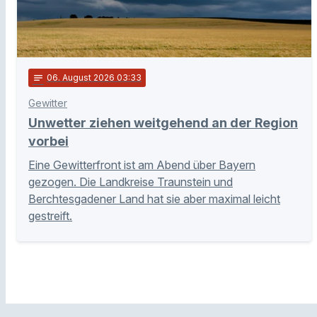
notes
06
. August 2026 03:33
Gewitter
Unwetter ziehen weitgehend an der Region
vorbei
Eine Gewitterfront ist am Abend über Bayern
gezogen. Die Landkreise Traunstein und
Berchtesgadener Land hat sie aber maximal leicht
gestreift.