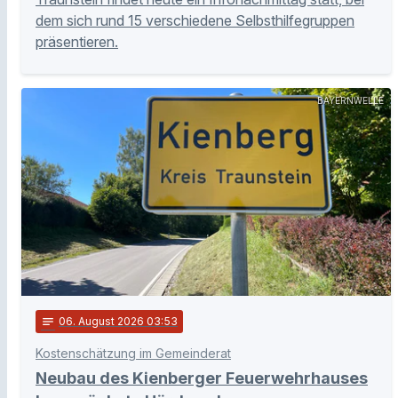
dem sich rund 15 verschiedene Selbsthilfegruppen
präsentieren.
BAYERNWELLE
notes
06
. August 2026 03:53
Kostenschätzung im Gemeinderat
Neubau des Kienberger Feuerwehrhauses