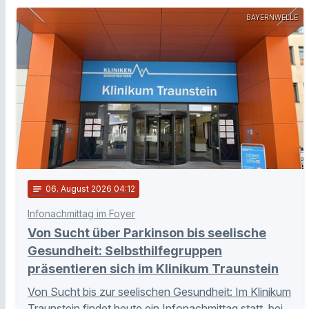
BAYERNWELLE
notes
06
. August 2026 04:12
Infonachmittag im Foyer
Von Sucht über Parkinson bis seelische
Gesundheit: Selbsthilfegruppen
präsentieren sich im Klinikum Traunstein
Von Sucht bis zur seelischen Gesundheit: Im Klinikum
Traunstein findet heute ein Infonachmittag statt, bei