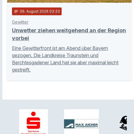
notes
06
. August 2026 03:33
Gewitter
Unwetter ziehen weitgehend an der Region
vorbei
Eine Gewitterfront ist am Abend über Bayern
gezogen. Die Landkreise Traunstein und
Berchtesgadener Land hat sie aber maximal leicht
gestreift.