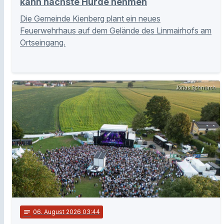
kann nächste Hürde nehmen
Die Gemeinde Kienberg plant ein neues
Feuerwehrhaus auf dem Gelände des Linmairhofs am
Ortseingang.
Jonas Schnürch
notes
06
. August 2026 03:44