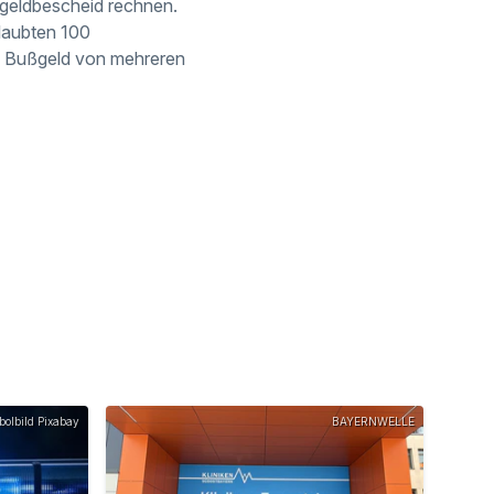
ßgeldbescheid rechnen.
rlaubten 100
in Bußgeld von
mehreren
olbild Pixabay
BAYERNWELLE