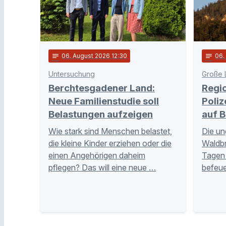
notes
06
. August 2026 12:30
notes
06
Untersuchung
Große 
Berchtesgadener Land:
Regi
Neue Familienstudie soll
Poliz
Belastungen aufzeigen
auf B
Wie stark sind Menschen belastet,
Die un
die kleine Kinder erziehen oder die
Waldb
einen Angehörigen daheim
Tagen 
pflegen? Das will eine neue …
befeue