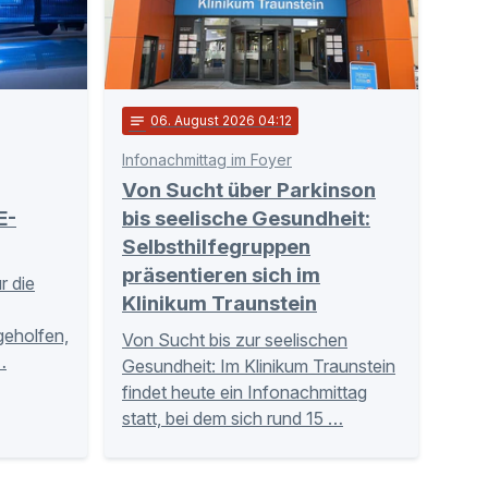
notes
06
. August 2026 04:12
Infonachmittag im Foyer
Von Sucht über Parkinson
E-
bis seelische Gesundheit:
Selbsthilfegruppen
präsentieren sich im
r die
Klinikum Traunstein
tgeholfen,
Von Sucht bis zur seelischen
…
Gesundheit: Im Klinikum Traunstein
findet heute ein Infonachmittag
statt, bei dem sich rund 15 …