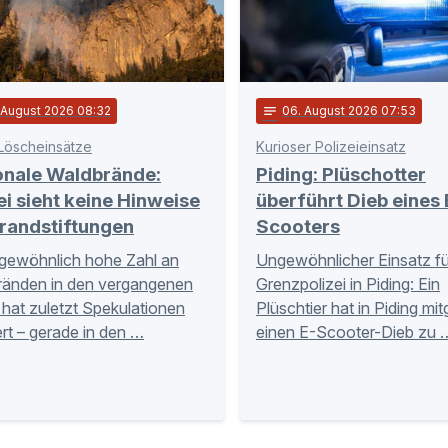
. August 2026 08:32
notes
06
. August 2026 07:53
Löscheinsätze
Kurioser Polizeieinsatz
onale Waldbrände:
Piding: Plüschotter
ei sieht keine Hinweise
überführt Dieb eines 
randstiftungen
Scooters
gewöhnlich hohe Zahl an
Ungewöhnlicher Einsatz fü
ränden in den vergangenen
Grenzpolizei in Piding: Ein
hat zuletzt Spekulationen
Plüschtier hat in Piding mi
rt – gerade in den …
einen E-Scooter-Dieb zu 