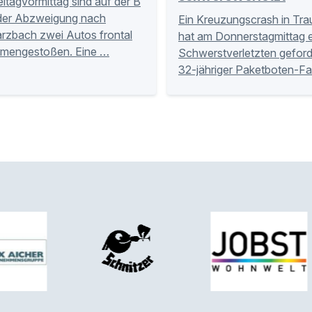
itagvormittag sind auf der B
der Abzweigung nach
Ein Kreuzungscrash in Tra
zbach zwei Autos frontal
hat am Donnerstagmittag 
mengestoßen. Eine …
Schwerstverletzten geforde
32-jähriger Paketboten-Fa