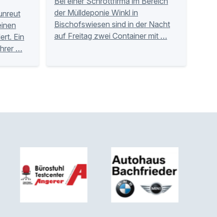
Bei einer Schrottfirma im Bereich
der Mülldeponie Winkl in
unreut
Bischofswiesen sind in der Nacht
einen
auf Freitag zwei Container mit …
rt. Ein
hrer …