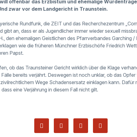
will offenbar das Erzbistum und ehemalige Würdenträge
Und zwar vor dem Landgericht in Traunstein.
yerische Rundfunk, die ZEIT und das Recherchezentrum „Corre
d gibt an, dass er als Jugendlicher immer wieder sexuell missbr
H., den ehemaligen Geistlichen des Pfarrverbandes Garching / E
erklagen wie die früheren Münchner Erzbischöfe Friedrich Wet
eren Papst.
ffen, ob das Traunsteiner Gericht wirklich über die Klage verha
ie Fälle bereits verjährt. Deswegen ist noch unklar, ob das Opfe
f zivilrechtlichem Wege Schadensersatz einklagen kann. Dafür 
 dass eine Verjährung in diesem Fall nicht gilt.