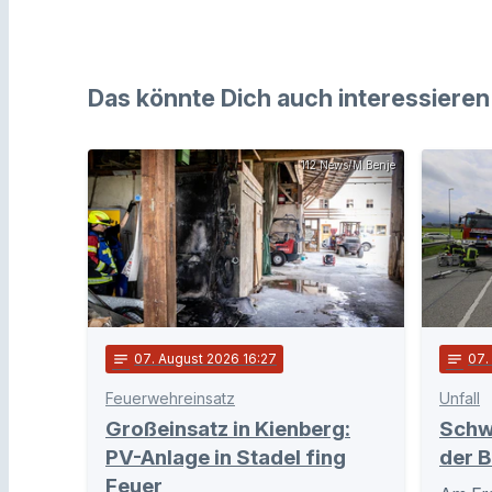
Das könnte Dich auch interessieren
112 News/M.Benje
notes
07
. August 2026 16:27
notes
07
Feuerwehreinsatz
Unfall
Großeinsatz in Kienberg:
Schw
PV-Anlage in Stadel fing
der B
Feuer