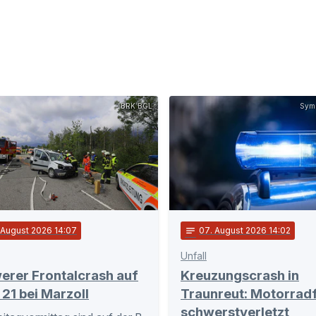
BRK BGL
Symb
. August 2026 14:07
notes
07
. August 2026 14:02
Unfall
erer Frontalcrash auf
Kreuzungscrash in
 21 bei Marzoll
Traunreut: Motorrad
schwerstverletzt