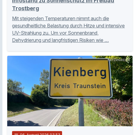
Infostand zu Sonnenschutz im Freibad
Trostberg
Mit steigenden Temperaturen nimmt auch die
gesundheitliche Belastung durch Hitze und intensive
UV-Strahlung zu. Um vor Sonnenbrand,
Dehydrierung und langfristigen Risiken wie …
BAYERNWELLE
notes
06
. August 2026 03:53