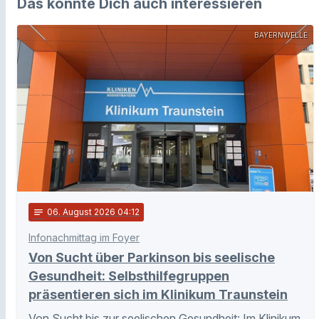
Das könnte Dich auch interessieren
BAYERNWELLE
notes
06
. August 2026 04:12
Infonachmittag im Foyer
Von Sucht über Parkinson bis seelische
Gesundheit: Selbsthilfegruppen
präsentieren sich im Klinikum Traunstein
Von Sucht bis zur seelischen Gesundheit: Im Klinikum