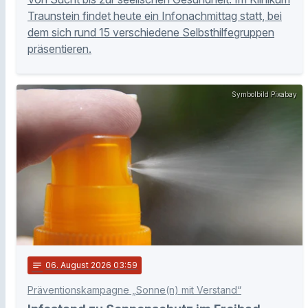
Traunstein findet heute ein Infonachmittag statt, bei
dem sich rund 15 verschiedene Selbsthilfegruppen
präsentieren.
Symbolbild Pixabay
notes
06
. August 2026 03:59
Präventionskampagne „Sonne(n) mit Verstand“