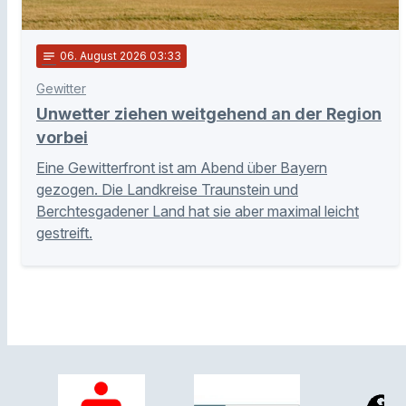
notes
06
. August 2026 03:33
Gewitter
Unwetter ziehen weitgehend an der Region
vorbei
Eine Gewitterfront ist am Abend über Bayern
gezogen. Die Landkreise Traunstein und
Berchtesgadener Land hat sie aber maximal leicht
gestreift.