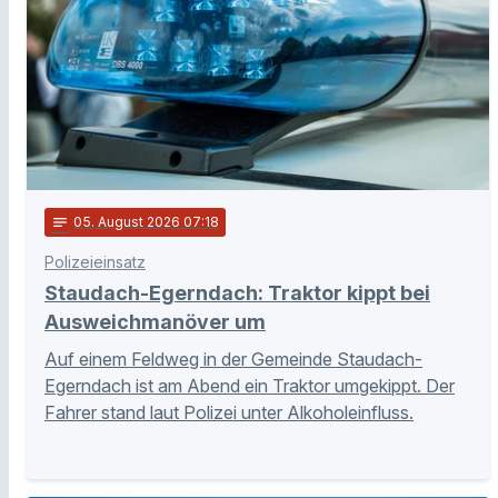
notes
05
. August 2026 07:18
Polizeieinsatz
Staudach-Egerndach: Traktor kippt bei
Ausweichmanöver um
Auf einem Feldweg in der Gemeinde Staudach-
Egerndach ist am Abend ein Traktor umgekippt. Der
Fahrer stand laut Polizei unter Alkoholeinfluss.