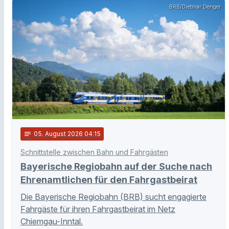
BRB/Dietmar Denger
notes
05
. August 2026 04:15
Schnittstelle zwischen Bahn und Fahrgästen
Bayerische Regiobahn auf der Suche nach
Ehrenamtlichen für den Fahrgastbeirat
Die Bayerische Regiobahn (BRB) sucht engagierte
Fahrgäste für ihren Fahrgastbeirat im Netz
Chiemgau-Inntal.