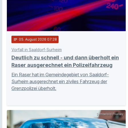
notes
05
. August 2026 07:28
Vorfall in Saaldorf-Surheim
Deutlich zu schnell - und dann überholt ein
Raser ausgerechnet ein Polizeifahrzeug
Ein Raser hat im Gemeindegebiet von Saaldorf-
Surheim ausgerechnet ein ziviles Fahrzeug der
Grenzpolizei überholt.
Symbolbild Pixabay