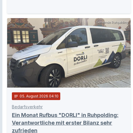
Gemeinde Ruhpolding
notes
05
. August 2026 04:10
Bedarfsverkehr
Ein Monat Rufbus "DORLI" in Ruhpolding:
Verantwortliche mit erster Bilanz sehr
zufrieden