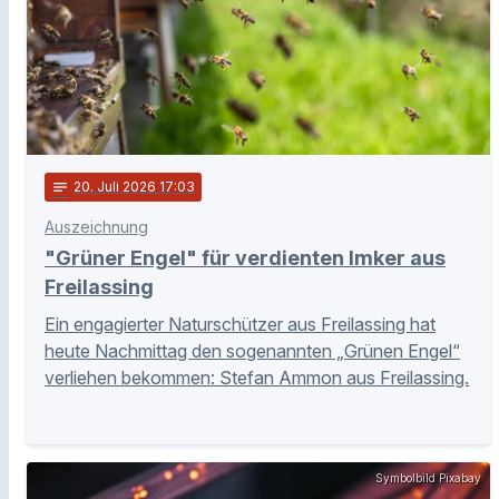
notes
20
. Juli 2026 17:03
Auszeichnung
"Grüner Engel" für verdienten Imker aus
Freilassing
Ein engagierter Naturschützer aus Freilassing hat
heute Nachmittag den sogenannten „Grünen Engel“
verliehen bekommen: Stefan Ammon aus Freilassing.
Symbolbild Pixabay