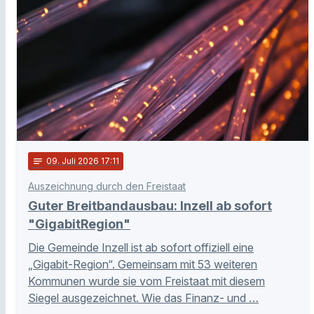
notes
09
. Juli 2026 17:11
Auszeichnung durch den Freistaat
Guter Breitbandausbau: Inzell ab sofort
"GigabitRegion"
Die Gemeinde Inzell ist ab sofort offiziell eine
„Gigabit-Region“. Gemeinsam mit 53 weiteren
Kommunen wurde sie vom Freistaat mit diesem
Siegel ausgezeichnet. Wie das Finanz- und …