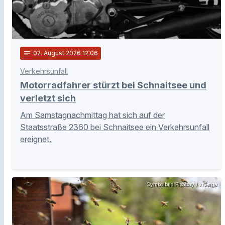
notes
02
. August 2026 12:06
Verkehrsunfall
Motorradfahrer stürzt bei Schnaitsee und
verletzt sich
Am Samstagnachmittag hat sich auf der
Staatsstraße 2360 bei Schnaitsee ein Verkehrsunfall
ereignet.
Symbolbild Pixabay / xiSerge