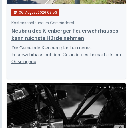
notes
06
. August 2026 03:53
Kostenschätzung im Gemeinderat
Neubau des Kienberger Feuerwehrhauses
kann nächste Hürde nehmen
Die Gemeinde Kienberg plant ein neues
Feuerwehrhaus auf dem Gelände des Linmairhofs am
Ortseingang.
Symbolbild Pixabay