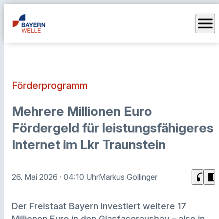
menu
Förderprogramm
Mehrere Millionen Euro
Fördergeld für leistungsfähigeres
Internet im Lkr Traunstein
headphones
chrome_reader_mode
26. Mai 2026
· 04:10 Uhr
Markus Gollinger
Der Freistaat Bayern investiert weitere 17
Millionen Euro in den Glasfaserausbau – also in