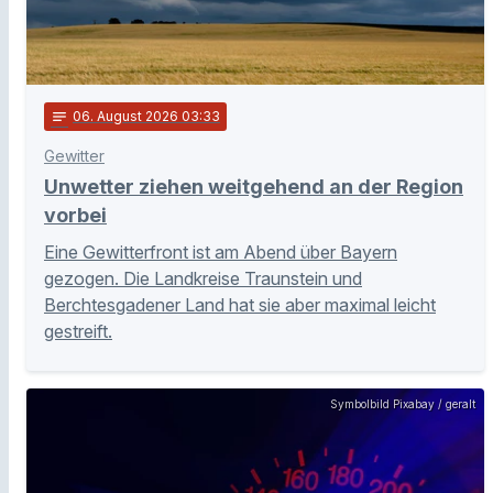
notes
06
. August 2026 03:33
Gewitter
Unwetter ziehen weitgehend an der Region
vorbei
Eine Gewitterfront ist am Abend über Bayern
gezogen. Die Landkreise Traunstein und
Berchtesgadener Land hat sie aber maximal leicht
gestreift.
Symbolbild Pixabay / geralt