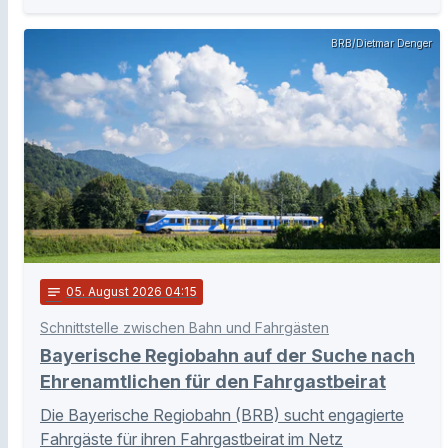
BRB/Dietmar Denger
notes
05
. August 2026 04:15
Schnittstelle zwischen Bahn und Fahrgästen
Bayerische Regiobahn auf der Suche nach
Ehrenamtlichen für den Fahrgastbeirat
Die Bayerische Regiobahn (BRB) sucht engagierte
Fahrgäste für ihren Fahrgastbeirat im Netz