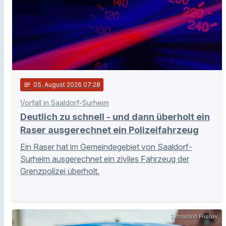
notes
05
. August 2026 07:28
Vorfall in Saaldorf-Surheim
Deutlich zu schnell - und dann überholt ein
Raser ausgerechnet ein Polizeifahrzeug
Ein Raser hat im Gemeindegebiet von Saaldorf-
Surheim ausgerechnet ein ziviles Fahrzeug der
Grenzpolizei überholt.
Symbolbild Pixabay