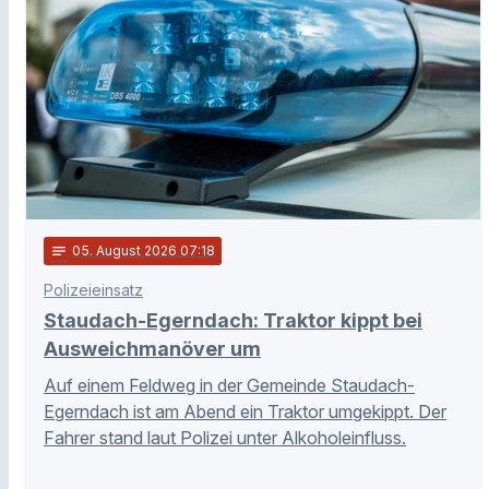
notes
05
. August 2026 07:18
Polizeieinsatz
Staudach-Egerndach: Traktor kippt bei
Ausweichmanöver um
Auf einem Feldweg in der Gemeinde Staudach-
Egerndach ist am Abend ein Traktor umgekippt. Der
Fahrer stand laut Polizei unter Alkoholeinfluss.