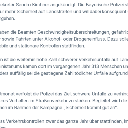
ekretär Sandro Kirchner angekündigt. Die Bayerische Polizei st
r mehr Sicherheit auf Landstraßen und will dabei konsequent
rgehen.
haben die Beamten Geschwindigkeitsüberschreitungen, gefährl
 sowie Fahrten unter Alkohol- oder Drogeneinfluss. Dazu sol
obile und stationäre Kontrollen stattfinden.
on ist die weiterhin hohe Zahl schwerer Verkehrsunfälle auf La
nisteriums kamen dort im vergangenen Jahr 313 Menschen um
ers auffällig sei die gestiegene Zahl tödlicher Unfälle aufgrun
onat verfolgt die Polizei das Ziel, schwere Unfälle zu verhin
res Verhalten im Straßenverkehr zu stärken. Begleitet wird di
en im Rahmen der Kampagne „Sicherheit kommt gut an“.
ass Verkehrskontrollen zwar das ganze Jahr über stattfinden, i
den.