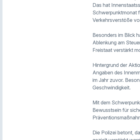
Das hat Innenstaatss
Schwerpunktmonat fü
Verkehrsverstöße vo
Besonders im Blick 
Ablenkung am Steuer
Freistaat verstärkt m
Hintergrund der Akti
Angaben des Innenmi
im Jahr zuvor. Besond
Geschwindigkeit.
Mit dem Schwerpunktm
Bewusstsein für siche
Präventionsmaßnahm
Die Polizei betont, d
gezielt verstärkt wer