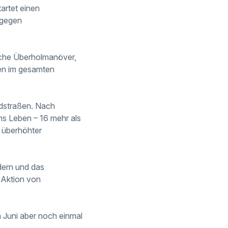
artet einen
 gegen
iche Überholmanöver,
len im gesamten
ndstraßen. Nach
s Leben – 16 mehr als
d überhöhter
dern und das
e Aktion von
m Juni aber noch einmal