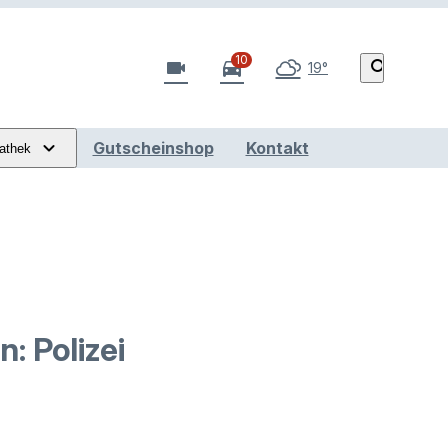
10
videocam
directions_car
search
19°
Gutscheinshop
Kontakt
athek
: Polizei