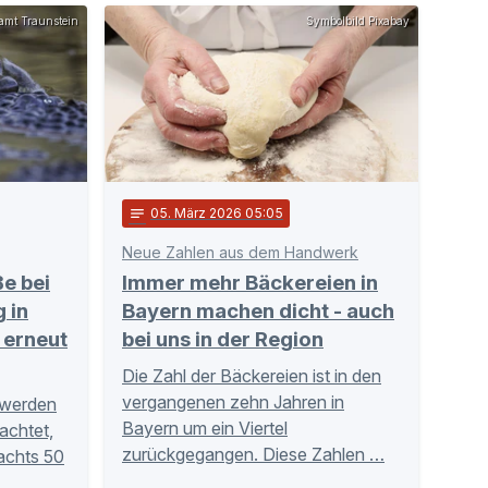
amt Traunstein
Symbolbild Pixabay
notes
05
. März 2026 05:05
Neue Zahlen aus dem Handwerk
e bei
Immer mehr Bäckereien in
 in
Bayern machen dicht - auch
t erneut
bei uns in der Region
Die Zahl der Bäckereien ist in den
vergangenen zehn Jahren in
 werden
Bayern um ein Viertel
achtet,
zurückgegangen. Diese Zahlen …
achts 50