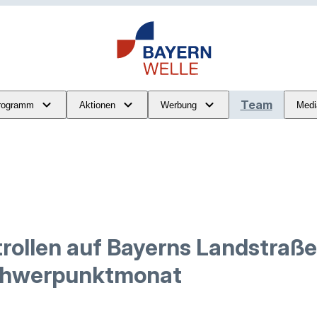
Team
rogramm
Aktionen
Werbung
Medi
ollen auf Bayerns Landstraßen
Schwerpunktmonat