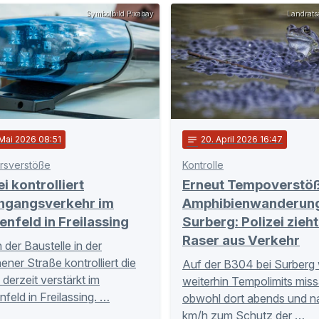
Symbolbild Pixabay
Landrats
 Mai 2026 08:51
notes
20
. April 2026 16:47
rsverstöße
Kontrolle
ei kontrolliert
Erneut Tempoverstöß
hgangsverkehr im
Amphibienwanderung
nfeld in Freilassing
Surberg: Polizei zieh
Raser aus Verkehr
der Baustelle in der
ner Straße kontrolliert die
Auf der B304 bei Surberg
 derzeit verstärkt im
weiterhin Tempolimits miss
feld in Freilassing. …
obwohl dort abends und n
km/h zum Schutz der …