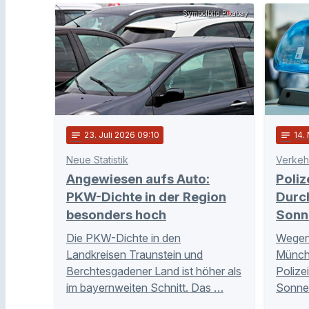
Symbolbild Pixabay
notes
23
. Juli 2026 09:10
notes
14
.
Neue Statistik
Verkeh
Angewiesen aufs Auto:
Poliz
PKW-Dichte in der Region
Durc
besonders hoch
Sonne
Die PKW-Dichte in den
Wegen 
Landkreisen Traunstein und
Münche
Berchtesgadener Land ist höher als
Polizei
im bayernweiten Schnitt. Das …
Sonnen