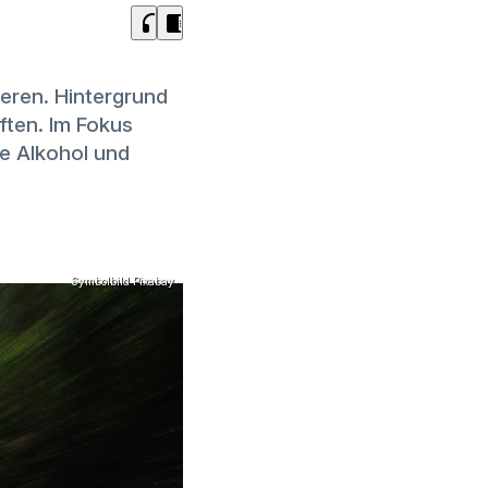
headphones
chrome_reader_mode
ieren. Hintergrund
ften. Im Fokus
e Alkohol und
Symbolbild Pixabay