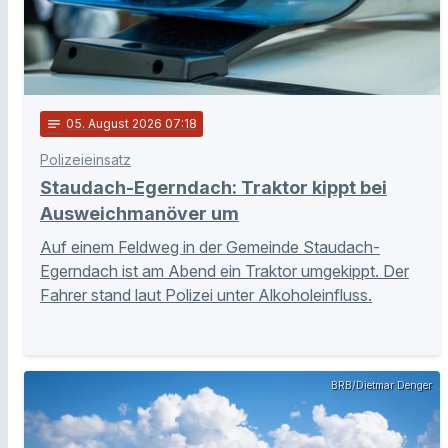
notes
05
. August 2026 07:18
Polizeieinsatz
Staudach-Egerndach: Traktor kippt bei
Ausweichmanöver um
Auf einem Feldweg in der Gemeinde Staudach-
Egerndach ist am Abend ein Traktor umgekippt. Der
Fahrer stand laut Polizei unter Alkoholeinfluss.
BRB/Dietmar Denger