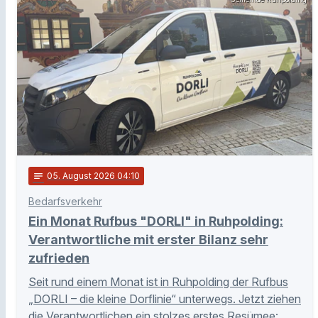
notes
05
. August 2026 04:10
Bedarfsverkehr
Ein Monat Rufbus "DORLI" in Ruhpolding:
Verantwortliche mit erster Bilanz sehr
zufrieden
Seit rund einem Monat ist in Ruhpolding der Rufbus
„DORLI – die kleine Dorflinie“ unterwegs. Jetzt ziehen
die Verantwortlichen ein stolzes erstes Resümee: