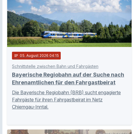
notes
05
. August 2026 04:15
Schnittstelle zwischen Bahn und Fahrgästen
Bayerische Regiobahn auf der Suche nach
Ehrenamtlichen für den Fahrgastbeirat
Die Bayerische Regiobahn (BRB) sucht engagierte
Fahrgäste für ihren Fahrgastbeirat im Netz
Chiemgau-Inntal.
Gemeinde Ruhpolding