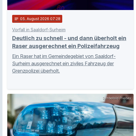
notes
05
. August 2026 07:28
Vorfall in Saaldorf-Surheim
Deutlich zu schnell - und dann überholt ein
Raser ausgerechnet ein Polizeifahrzeug
Ein Raser hat im Gemeindegebiet von Saaldorf-
Surheim ausgerechnet ein ziviles Fahrzeug der
Grenzpolizei überholt.
Symbolbild Pixabay