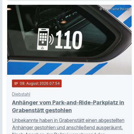
© Bayerische Polizei
notes
08
. August 2026 07:54
Diebstahl
Anhänger vom Park-and-Ride-Parkplatz in
Grabenstätt gestohlen
Unbekannte haben in Grabenstätt einen abgestellten
Anhänger gestohlen und anschließend ausgeräumt.