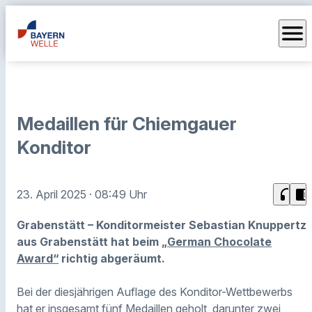
menu
Medaillen für Chiemgauer
Konditor
headphones
chrome_reader_mode
23. April 2025
· 08:49 Uhr
Grabenstätt – Konditormeister Sebastian Knuppertz
aus Grabenstätt hat beim
„German Chocolate
Award“
richtig abgeräumt.
Bei der diesjährigen Auflage des Konditor-Wettbewerbs
hat er insgesamt fünf Medaillen geholt, darunter zwei