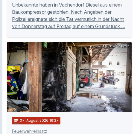
Unbekannte haben in Vachendorf Diesel aus einem
Baukompressor gestohlen. Nach Angaben der
Polizei ereignete sich die Tat vermutlich in der Nacht
von Donnerstag auf Freitag auf einem Grundstück …
112 News/M.Benje
notes
07
. August 2026 16:27
Feuerwehreinsatz