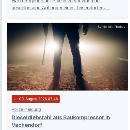
Nach Angaben der Polizei verschwand der
geschlossene Anhänger eines Teisendorfers …
Symbolbild Pixabay
notes
08
. August 2026 07:46
Polizeimeldung
Dieseldiebstahl aus Baukompressor in
Vachendorf