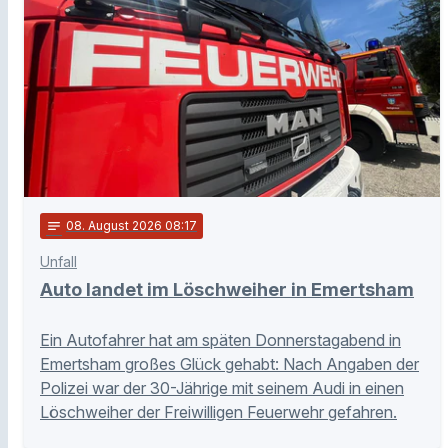
notes
08
. August 2026 08:17
Unfall
Auto landet im Löschweiher in Emertsham
Ein Autofahrer hat am späten Donnerstagabend in
Emertsham großes Glück gehabt: Nach Angaben der
Polizei war der 30-Jährige mit seinem Audi in einen
Löschweiher der Freiwilligen Feuerwehr gefahren.