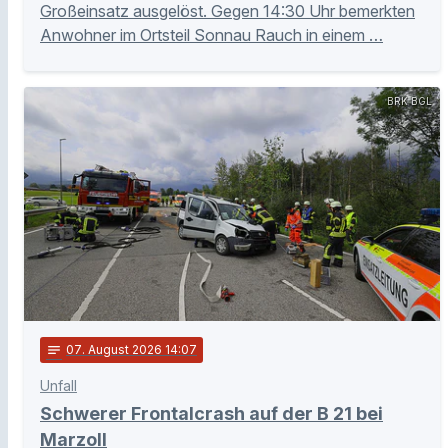
Großeinsatz ausgelöst. Gegen 14:30 Uhr bemerkten
Anwohner im Ortsteil Sonnau Rauch in einem …
BRK BGL
notes
07
. August 2026 14:07
Unfall
Schwerer Frontalcrash auf der B 21 bei
Marzoll