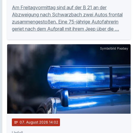
Am Freitagvormittag sind auf der B 21 an der
Abzweigung nach Schwarzbach zwei Autos frontal
zusammengestoßen. Eine 75-jährige Autofahrerin
geriet nach dem Aufprall mit ihrem Jeep über die …
Symbolbild Pixabay
notes
07
. August 2026 14:02
Unfall