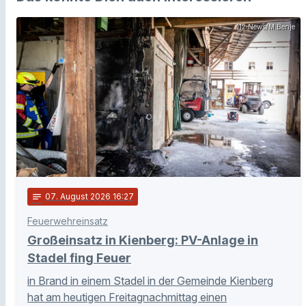
112 News/M.Benje
notes
07
. August 2026 16:27
Feuerwehreinsatz
Großeinsatz in Kienberg: PV-Anlage in
Stadel fing Feuer
in Brand in einem Stadel in der Gemeinde Kienberg
hat am heutigen Freitagnachmittag einen