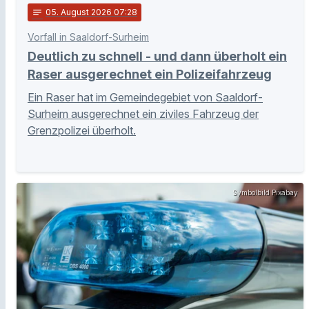
notes
05
. August 2026 07:28
Vorfall in Saaldorf-Surheim
Deutlich zu schnell - und dann überholt ein
Raser ausgerechnet ein Polizeifahrzeug
Ein Raser hat im Gemeindegebiet von Saaldorf-
Surheim ausgerechnet ein ziviles Fahrzeug der
Grenzpolizei überholt.
Symbolbild Pixabay