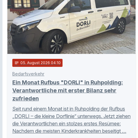
notes
05
. August 2026 04:10
Bedarfsverkehr
Ein Monat Rufbus "DORLI" in Ruhpolding:
Verantwortliche mit erster Bilanz sehr
zufrieden
Seit rund einem Monat ist in Ruhpolding der Rufbus
„DORLI – die kleine Dorflinie“ unterwegs. Jetzt ziehen
die Verantwortlichen ein stolzes erstes Resümee:
Nachdem die meisten Kinderkrankheiten beseitigt …