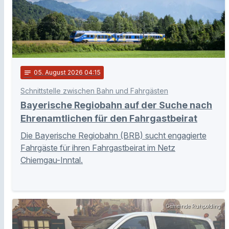
notes
05
. August 2026 04:15
Schnittstelle zwischen Bahn und Fahrgästen
Bayerische Regiobahn auf der Suche nach
Ehrenamtlichen für den Fahrgastbeirat
Die Bayerische Regiobahn (BRB) sucht engagierte
Fahrgäste für ihren Fahrgastbeirat im Netz
Chiemgau-Inntal.
Gemeinde Ruhpolding