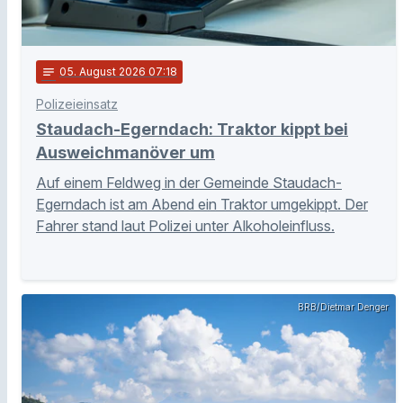
notes
05
. August 2026 07:18
Polizeieinsatz
Staudach-Egerndach: Traktor kippt bei
Ausweichmanöver um
Auf einem Feldweg in der Gemeinde Staudach-
Egerndach ist am Abend ein Traktor umgekippt. Der
Fahrer stand laut Polizei unter Alkoholeinfluss.
BRB/Dietmar Denger