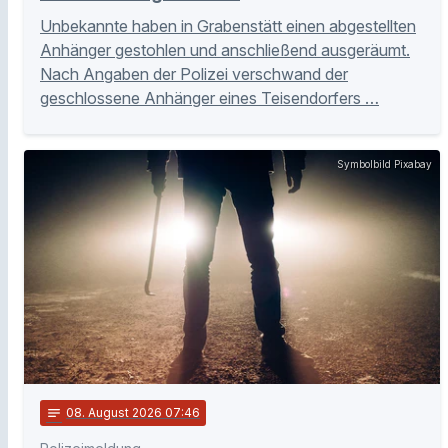
Unbekannte haben in Grabenstätt einen abgestellten
Anhänger gestohlen und anschließend ausgeräumt.
Nach Angaben der Polizei verschwand der
geschlossene Anhänger eines Teisendorfers …
Symbolbild Pixabay
notes
08
. August 2026 07:46