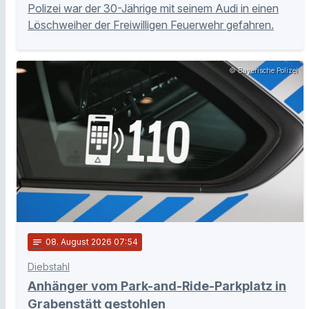
Polizei war der 30-Jährige mit seinem Audi in einen
Löschweiher der Freiwilligen Feuerwehr gefahren.
© Bayerische Polizei
notes
08
. August 2026 07:54
Diebstahl
Anhänger vom Park-and-Ride-Parkplatz in
Grabenstätt gestohlen