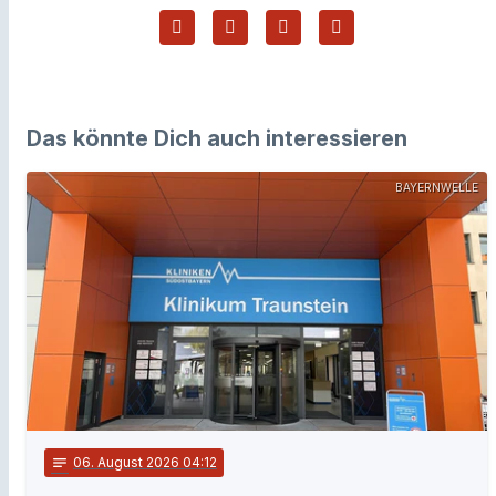
Das könnte Dich auch interessieren
BAYERNWELLE
notes
06
. August 2026 04:12