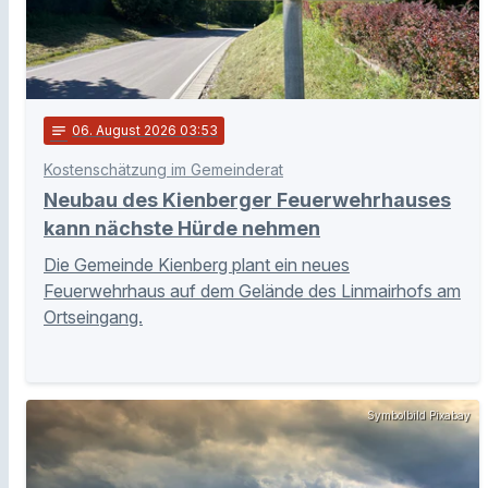
notes
06
. August 2026 03:53
Kostenschätzung im Gemeinderat
Neubau des Kienberger Feuerwehrhauses
kann nächste Hürde nehmen
Die Gemeinde Kienberg plant ein neues
Feuerwehrhaus auf dem Gelände des Linmairhofs am
Ortseingang.
Symbolbild Pixabay