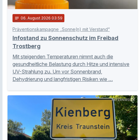
notes
06
. August 2026 03:59
Präventionskampagne „Sonne(n) mit Verstand“
Infostand zu Sonnenschutz im Freibad
Trostberg
Mit steigenden Temperaturen nimmt auch die
gesundheitliche Belastung durch Hitze und intensive
UV-Strahlung zu. Um vor Sonnenbrand,
Dehydrierung und langfristigen Risiken wie …
BAYERNWELLE