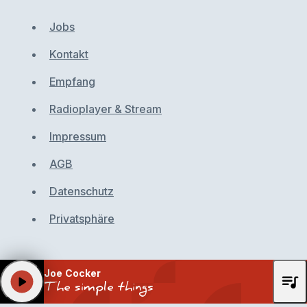
Jobs
Kontakt
Empfang
Radioplayer & Stream
Impressum
AGB
Datenschutz
Privatsphäre
Joe Cocker
queue_music
play_arrow
The simple things