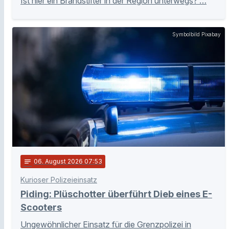
Ist hier ein Brandstifter in der Region unterwegs? …
Symbolbild Pixabay
notes
06
. August 2026 07:53
Kurioser Polizeieinsatz
Piding: Plüschotter überführt Dieb eines E-
Scooters
Ungewöhnlicher Einsatz für die Grenzpolizei in