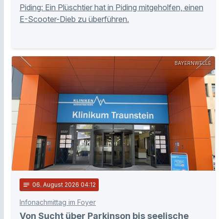
Piding: Ein Plüschtier hat in Piding mitgeholfen, einen
E-Scooter-Dieb zu überführen.
BAYERNWELLE
notes
06
. August 2026 04:12
Infonachmittag im Foyer
Von Sucht über Parkinson bis seelische