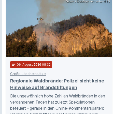
Gasser / Kreisfeuerwehrverband TS
notes
06
. August 2026 08:32
Große Löscheinsätze
Regionale Waldbrände: Polizei sieht keine
Hinweise auf Brandstiftungen
Die ungewöhnlich hohe Zahl an Waldbränden in den
vergangenen Tagen hat zuletzt Spekulationen
befeuert – gerade in den Online-Kommentarspalten: