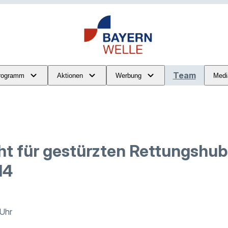
Team
rogramm
Aktionen
Werbung
Medi
t für gestürzten Rettungshu
14
 Uhr