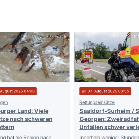
Symbolbild Pixabay
112
. August 2026 04:00
notes
07
. August 2026 03:55
egen
Rettungseinsätze
urger Land: Viele
Saaldorf-Surheim / S
ätze nach schweren
Georgen: Zweiradfah
ttern
Unfällen schwer verl
ng hat die Region nach
Innerhalb weniger Stunden 