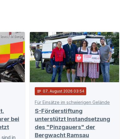
News / M.Benje
Maximilian Maier
notes
07
. August 2026 03:54
Für Einsätze im schwierigen Gelände
t.
S-Förderstiftung
rer bei
unterstützt Instandsetzung
etzt
des "Pinzgauers" der
Bergwacht Ramsau
sind in