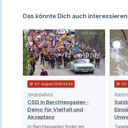
Das könnte Dich auch interessieren
BAYERNWELLE
notes
07
. August 2026 04:52
notes
07
Veranstaltung
Starkr
CSD in Berchtesgaden -
Salzb
Demo für Vielfalt und
Eins
Akzeptanz
Unwe
In Berchtesgaden findet am
Tagela