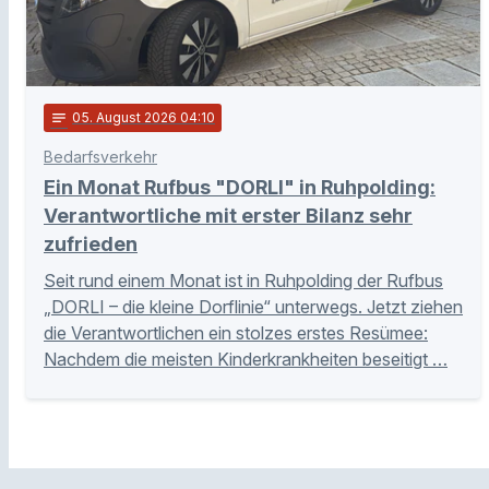
notes
05
. August 2026 04:10
Bedarfsverkehr
Ein Monat Rufbus "DORLI" in Ruhpolding:
Verantwortliche mit erster Bilanz sehr
zufrieden
Seit rund einem Monat ist in Ruhpolding der Rufbus
„DORLI – die kleine Dorflinie“ unterwegs. Jetzt ziehen
die Verantwortlichen ein stolzes erstes Resümee:
Nachdem die meisten Kinderkrankheiten beseitigt …