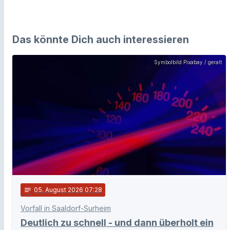
Das könnte Dich auch interessieren
Symbolbild Pixabay / geralt
notes
05
. August 2026 07:28
Vorfall in Saaldorf-Surheim
Deutlich zu schnell - und dann überholt ein