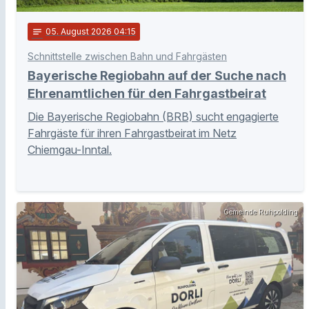
notes
05
. August 2026 04:15
Schnittstelle zwischen Bahn und Fahrgästen
Bayerische Regiobahn auf der Suche nach
Ehrenamtlichen für den Fahrgastbeirat
Die Bayerische Regiobahn (BRB) sucht engagierte
Fahrgäste für ihren Fahrgastbeirat im Netz
Chiemgau-Inntal.
Gemeinde Ruhpolding