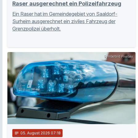
Raser ausgerechnet ein Polizeifahrzeug
Ein Raser hat im Gemeindegebiet von Saaldorf-
Surheim ausgerechnet ein ziviles Fahrzeug der
Grenzpolizei überholt.
Symbolbild Pixabay
notes
05
. August 2026 07:18