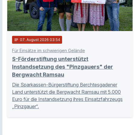
notes
07
. August 2026 03:54
Für Einsätze im schwierigen Gelände
S-Förderstiftung unterstützt
Instandsetzung des "Pinzgauers" der
Bergwacht Ramsau
Die Sparkassen-Bürgerstiftung Berchtesgadener
Land unterstützt die Bergwacht Ramsau mit 5.000
Euro für die Instandsetzung ihres Einsatzfahrzeugs
„Pinzgauer“.