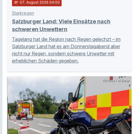
notes
07
. August 2026 04:00
Starkregen
Salzburger Land: Viele Einsätze nach
schweren Unwettern
Tagelang hat die Region nach Regen gelechzt – im
Salzburger Land hat es am Donnerstagabend aber
nicht nur Regen, sondern schwere Unwetter mit
erheblichen Schäden gegeben.
112News / M.Benje