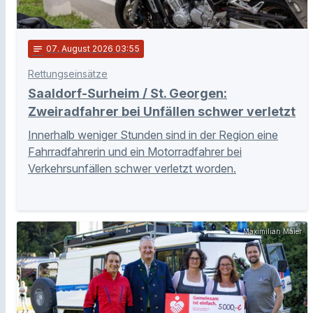
notes
07
. August 2026 03:55
Rettungseinsätze
Saaldorf-Surheim / St. Georgen:
Zweiradfahrer bei Unfällen schwer verletzt
Innerhalb weniger Stunden sind in der Region eine
Fahrradfahrerin und ein Motorradfahrer bei
Verkehrsunfällen schwer verletzt worden.
Maximilian Maier