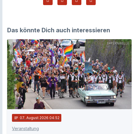
Das könnte Dich auch interessieren
BAYERNWELLE
notes
07
. August 2026 04:52
Veranstaltung