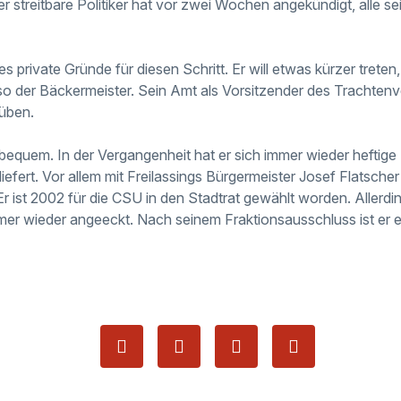
r streitbare Politiker hat vor zwei Wochen angekündigt, alle se
 es private Gründe für diesen Schritt. Er will etwas kürzer trete
so der Bäckermeister. Sein Amt als Vorsitzender des Trachtenve
süben.
unbequem. In der Vergangenheit hat er sich immer wieder heftige
liefert. Vor allem mit Freilassings Bürgermeister Josef Flatscher
r ist 2002 für die CSU in den Stadtrat gewählt worden. Allerding
mer wieder angeeckt. Nach seinem Fraktionsausschluss ist er 