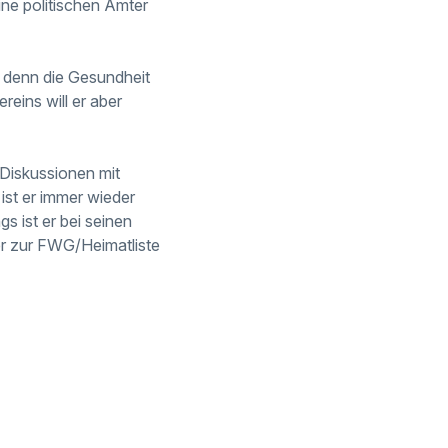
ine politischen
Ämter
n, denn die Gesundheit
reins will er aber
 Diskussionen mit
 ist er immer wieder
s ist er bei seinen
er zur FWG/Heimatliste