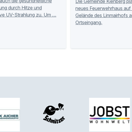
auch die gesundheitliche
Die Gemeinde Kienberg pla
ung durch Hitze und
neues Feuerwehrhaus auf
ive UV-Strahlung zu. Um …
Gelände des Linmairhofs 
Ortseingang.