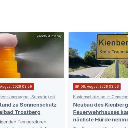
Symbolbild Pixabay
. August 2026 03:59
notes
06
. August 2026 03:53
Präventionskampagne „Sonne(n) mit Verstand“
Kostenschätzung im Gemeind
stand zu Sonnenschutz
Neubau des Kienberg
eibad Trostberg
Feuerwehrhauses ka
nächste Hürde nehm
eigenden Temperaturen