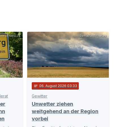
BAYERNWELLE
Symbolbild Pixabay
notes
06
. August 2026 03:33
erat
Gewitter
er
Unwetter ziehen
nn
weitgehend an der Region
en
vorbei