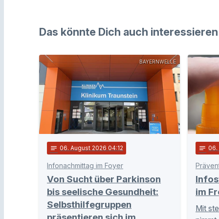
Das könnte Dich auch interessieren
BAYERNWELLE
notes
06
. August 2026 04:12
notes
06
Infonachmittag im Foyer
Von Sucht über Parkinson
Info
bis seelische Gesundheit:
im Fr
Selbsthilfegruppen
Mit st
präsentieren sich im