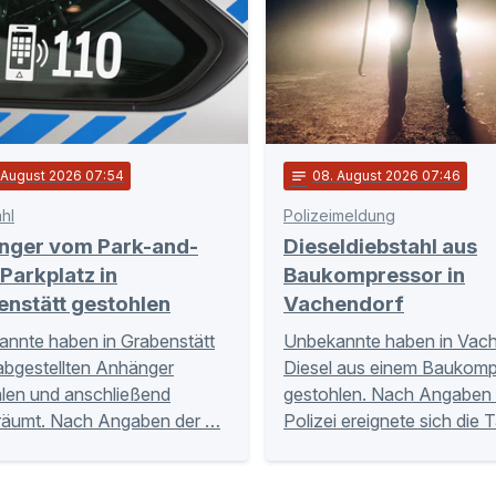
. August 2026 07:54
notes
08
. August 2026 07:46
hl
Polizeimeldung
nger vom Park-and-
Dieseldiebstahl aus
Parkplatz in
Baukompressor in
enstätt gestohlen
Vachendorf
nnte haben in Grabenstätt
Unbekannte haben in Vac
abgestellten Anhänger
Diesel aus einem Baukomp
len und anschließend
gestohlen. Nach Angaben 
räumt. Nach Angaben der …
Polizei ereignete sich die 