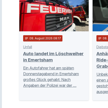
notes
08
. August 2026 08:17
notes
08
Unfall
Diebsta
Auto landet im Löschweiher
Anhä
in Emertsham
Ride-
Grab
Ein Autofahrer hat am späten
Donnerstagabend in Emertsham
Unbeka
großes Glück gehabt: Nach
einen 
Angaben der Polizei war der …
gestoh
ausge