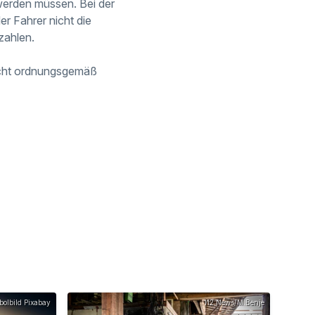
werden müssen. Bei der
r Fahrer nicht die
zahlen.
icht ordnungsgemäß
olbild Pixabay
112 News/M.Benje