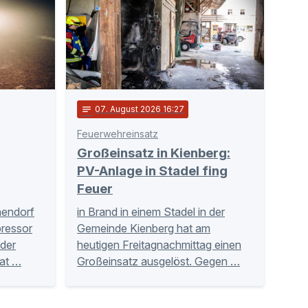
notes
07
. August 2026 16:27
Feuerwehreinsatz
Großeinsatz in Kienberg:
PV-Anlage in Stadel fing
Feuer
hendorf
in Brand in einem Stadel in der
ressor
Gemeinde Kienberg hat am
der
heutigen Freitagnachmittag einen
Tat …
Großeinsatz ausgelöst. Gegen …