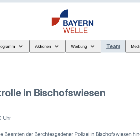
Team
rogramm
Aktionen
Werbung
Medi
olle in Bischofswiesen
0 Uhr
e Beamten der Berchtesgadener Polizei in Bischofswiesen hi