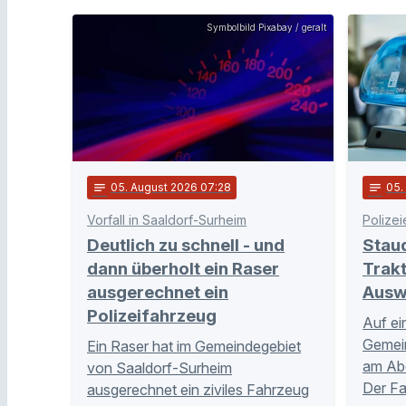
Symbolbild Pixabay / geralt
notes
05
. August 2026 07:28
notes
05
Vorfall in Saaldorf-Surheim
Polizei
Deutlich zu schnell - und
Stau
dann überholt ein Raser
Trakt
ausgerechnet ein
Ausw
Polizeifahrzeug
Auf ei
Gemei
Ein Raser hat im Gemeindegebiet
am Abe
von Saaldorf-Surheim
Der Fa
ausgerechnet ein ziviles Fahrzeug