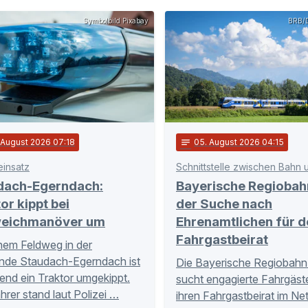
Symbolbild Pixabay
BRB/D
. August 2026 07:18
notes
05
. August 2026 04:15
einsatz
dach-Egerndach:
Bayerische Regiobah
or kippt bei
der Suche nach
eichmanöver um
Ehrenamtlichen für d
Fahrgastbeirat
nem Feldweg in der
nde Staudach-Egerndach ist
Die Bayerische Regiobahn
nd ein Traktor umgekippt.
sucht engagierte Fahrgäste
hrer stand laut Polizei …
ihren Fahrgastbeirat im Ne