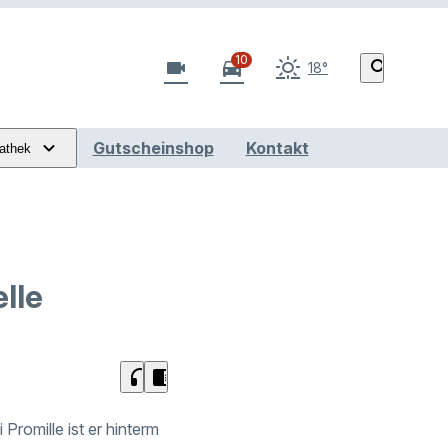
10
videocam
directions_car
search
18°
Gutscheinshop
Kontakt
athek
lle
headphones
chrome_reader_mode
 Promille ist er hinterm