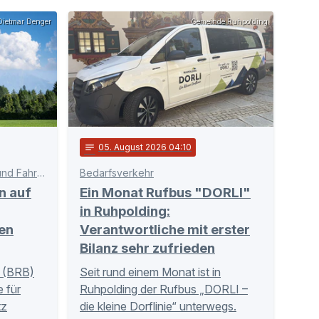
ietmar Denger
Gemeinde Ruhpolding
notes
05
. August 2026 04:10
Schnittstelle zwischen Bahn und Fahrgästen
Bedarfsverkehr
n auf
Ein Monat Rufbus "DORLI"
in Ruhpolding:
en
Verantwortliche mit erster
Bilanz sehr zufrieden
 (BRB)
Seit rund einem Monat ist in
 für
Ruhpolding der Rufbus „DORLI –
tz
die kleine Dorflinie“ unterwegs.