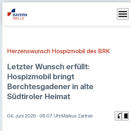
menu
Herzenswunsch Hospizmobil des BRK
Letzter Wunsch erfüllt:
Hospizmobil bringt
Berchtesgadener in alte
Südtiroler Heimat
headphones
chrome_reader_mode
04. Juni 2026
· 08:07 Uhr
Markus Zartner