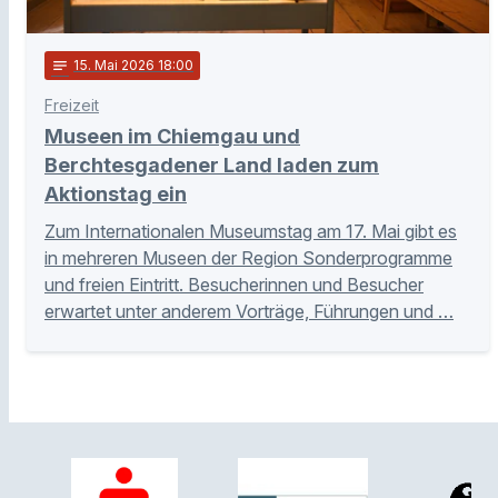
notes
15
. Mai 2026 18:00
Freizeit
Museen im Chiemgau und
Berchtesgadener Land laden zum
Aktionstag ein
Zum Internationalen Museumstag am 17. Mai gibt es
in mehreren Museen der Region Sonderprogramme
und freien Eintritt. Besucherinnen und Besucher
erwartet unter anderem Vorträge, Führungen und …