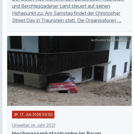
und Berchtesgadener Land steuert auf seinen
Höhepunkt zu: Am Samstag findet der Christopher
Street Day in Traunstein statt. Die Organisatoren …
Archivbild BAYERNWELLE
notes
17
. Juli 2026 03:50
Unwetter im Jahr 2021
Hochwasserkatastrophe im Raum