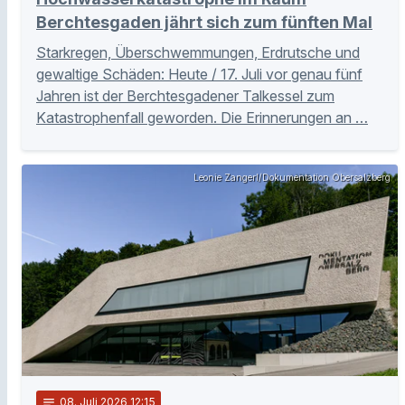
Berchtesgaden jährt sich zum fünften Mal
Starkregen, Überschwemmungen, Erdrutsche und
gewaltige Schäden: Heute / 17. Juli vor genau fünf
Jahren ist der Berchtesgadener Talkessel zum
Katastrophenfall geworden. Die Erinnerungen an …
Leonie Zangerl/Dokumentation Obersalzberg
notes
08
. Juli 2026 12:15